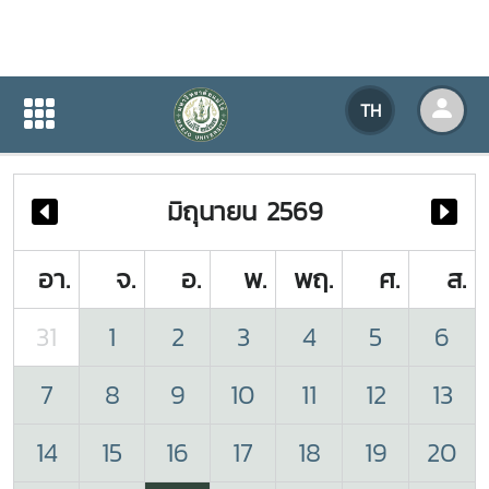
ปฏิทินกิจกรรมของหน่วยงาน
TH
หน้าแรก
ปฏิทินกิจกรรมของหน่วยงาน
มิถุนายน 2569
อา.
จ.
อ.
พ.
พฤ.
ศ.
ส.
31
1
2
3
4
5
6
7
8
9
10
11
12
13
14
15
16
17
18
19
20