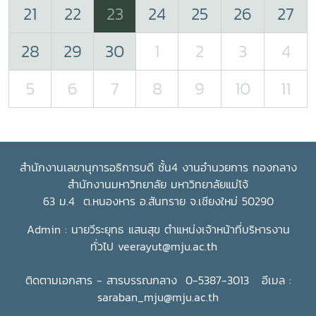
21
22
23
24
25
26
27
28
29
30
1
2
3
4
5
6
7
8
9
10
11
สำนักงานเลขานุการอธิการบดี ชั้น4 งานอำนวยการ กองกลาง
สำนักงานมหาวิทยาลัย มหาวิทยาลัยแม่โจ้
63 ม.4 ต.หนองหาร อ.สันทราย จ.เชียงใหม่ 50290
Admin : นายวีระยุทธ แสนสุข ตำแหน่งเจ้าหน้าที่บริหารงาน
ทั่วไป
veerayut@mju.ac.th
ติดตามเอกสาร - สารบรรณกลาง 0-5387-3013 อีเมล :
saraban_mju@mju.ac.th