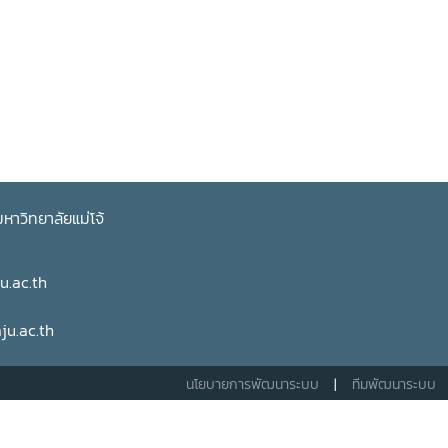
าวิทยาลัยแม่โจ้
u.ac.th
u.ac.th
นโยบายการพัฒนาระบบ
|
ทีมพัฒนาระบบ