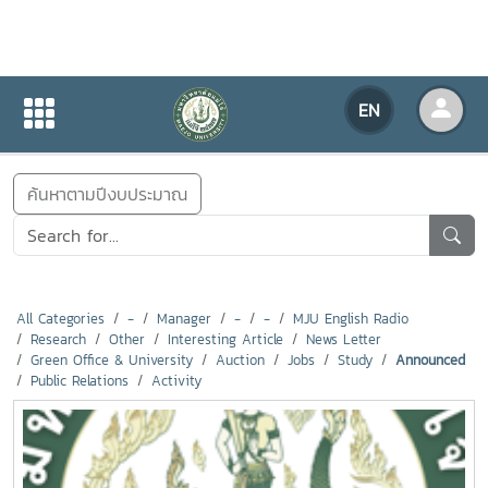
NEWS
EN
Home
NEWS
ค้นหาตามปีงบประมาณ
All Categories
-
Manager
-
-
MJU English Radio
Research
Other
Interesting Article
News Letter
Green Office & University
Auction
Jobs
Study
Announced
Public Relations
Activity