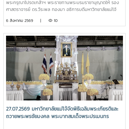
พระกรุณาโปรดเกล้าฯ พระราชทานพระบรมราชานุญาตให้ รอง
ภา นเรนทิราเทพยวดี กรมหลวงราชสาริณีสิริพัชร มหา
ศาสตราจารย์ ดร.วีระพล ทองมา อธิการบดีมหาวิทยาลัยแม่โจ้
วัชรราชธิดา
พร้อมด้วย คณะผู้บริหารมหาวิทยาลัย สมาคมศิษย์เก่า และ
6 สิงหาคม 2569 |
10
บุคลากร รวมจำนวน 25 คน เป็นเจ้าภาพพระพิธีธรรมสวดพระ
อภิธรรมพระบรมศพสมเด็จพระนางเจ้าสิริกิติ์ พระบรมราชินีนาถ
พระบรมราชชนนีพันปีหลวง ณ พระที่นั่งดุสิตมหาปราสาท
พระบรมมหาราชวัง และเข้ากราบถวายบังคมพระศพสมเด็จ
พระเจ้าลูกเธอ เจ้าฟ้าพัชรกิติยาภา นเรนทิราเทพยวดี กรมหลวง
ราชสาริณีสิริพัชร มหาวัชรราชธิดา ณ พระที่นั่งพิมานรัตยา
พระบรมมหาราชวังการเข้าร่วมพิธีในครั้งนี้ นับเป็นพระ
มหากรุณาธิคุณล้นเกล้าล้นกระหม่อมแก่คณะผู้บริหาร
มหาวิทยาลัย สมาคมศิษย์เก่า และบุคลากร มหาวิทยาลัยแม่โจ้ที่ได้
ร่วมแสดงความจงรักภักดี ถวายความอาลัยและน้อมรำลึกในพระ
มหากรุณาธิคุณอย่างหาที่สุดมิได้
27.07.2569 มหาวิทยาลัยแม่โจ้จัดพิธีเฉลิมพระเกียรติและ
ถวายพระพรชัยมงคล พระบาทสมเด็จพระปรเมนทร
รามาธิบดีศรีสินทร มหาวชิราลงกรณ พระวชิรเกล้าเจ้าอยู่