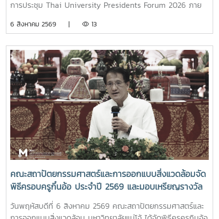
การประชุม Thai University Presidents Forum 2026 ภาย
ใตัหัวข้อ “พลิกโฉมประเทศไทย พลิกโฉมมหาวิทยาลัยกับ AI” โดย
6 สิงหาคม 2569 |
13
ได้รับเกียรติจาก ศาสตราจารย์ ดร.ยศชนัน วงศ์สวัสดิ์ รองนายก
รัฐมนตรีและรัฐมนตรีว่าการกระทรวงการอุดมศึกษา
วิทยาศาสตร์ วิจัยและนวัตกรรม เป็นประธานเปิดงาน ณ โรงแรม
เซ็นทารา แกรนด์ แอท เซ็นทรัลพลาซ่าลาดพร้าว กทม.สำหรับ
การประชุม Thai University Presidential Forum 2026 มี
นายดนุพร ปุณณกันต์ ผู้ช่วยรัฐมนตรีประจำกระทรวง อว.
ทพญ.ศรีญาดา ปาลิมาพันธ์ ที่ปรึกษา รมว.อว. ศ.ดร.ศุภชัย
ปทุมนากุล ปลัดกระทรวง อว. ดร.พันธุ์เพิ่มศักดิ์ อารุณี รองปลัด
กระทรวง อว. นางศรินยา สาขากร ผู้ช่วยปลัดกระทรวง อว.
คณะผู้บริหารหน่วยงานในกระทรวง อว. Professor Tan Eng
Chye, President, National University of Singapore
Professor Yang Bin , Vice Chancellor, Tsinghua
University Council Professor Tan Eng Chye อธิการบดี
คณะสถาปัตยกรรมศาสตร์และการออกแบบสิ่งแวดล้อมจัด
มหาวิทยาลัยแห่งชาติสิงคโปร์ Professor Yang Bin รองประธาน
พิธีครอบครูกิ๋นอ้อ ประจำปี 2569 และมอบเหรียญรางวัล
สภามหาวิทยาลัยชิงหวา ตลอดจนประธานที่ประชุมอธิการบดี ทั้ง
เรียนดี เกียรติบัตรแก่นักศึกษาที่สร้างชื่อเสียง เพื่อสืบสาน
4 แห่ง ได้แก่ ที่ประชุมอธิการบดีแห่งประเทศไทย (ทปอ.) ที่ประชุม
วันพฤหัสบดีที่ 6 สิงหาคม 2569 คณะสถาปัตยกรรมศาสตร์และ
ประเพณีอันทรงคุณค่า แสดงความเคารพต่อครูบาอาจารย์
อธิการบดีมหาวิทยาลัยราชภัฏ (ทปอ.มรภ.) ที่ประชุมอธิการบดี
การออกแบบสิ่งแวดล้อม มหาวิทยาลัยแม่โจ้ ได้จัดพิธีครูครูกินอ้อ