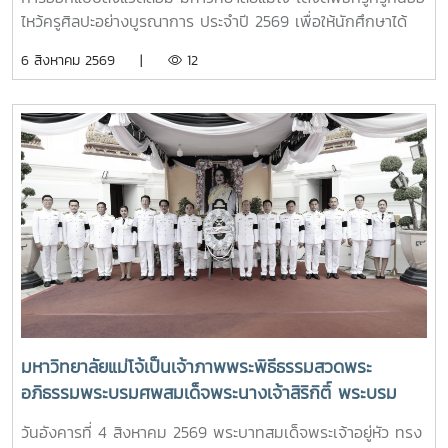
และความเป็นสิริมงคลก่อนเริ่มต้นเส้นทางแห่งการเรียนรู้
มหาวิทยาลัยเทคโนโลยีราชมงคล (ทปอ.มทร.) สมาคมสถาบัน
ไหว้ครูศิลปะอย่างบูรณาการ ประจำปี 2569 เพื่อให้นักศึกษาได้
อุดมศึกษาเอกชนแห่งประเทศไทย (สสอท.)ภายในงานยังมีการ
แสดงถึงความเคารพนอบน้อมและระลึกถึงพระคุณของครู
6 สิงหาคม 2569 |
12
แลกเปลี่ยนประสบการณ์ด้าน Reinventing University ผ่าน
อาจารย์ เกิดตระหนักถึงความสำคัญของศิลปวัฒนธรรมไทย และ
ปาฐกถาจากวิทยากรต่างประเทศ การเสวนาเชิงยุทธศาสตร์ของ
อนุรักษ์ สืบสาน และเผยแพร่ ศิลปวัฒนธรรมท้องถิ่นแบบล้านนา
ผู้นำเครือข่ายอุดมศึกษา การนำเสนอกรณีศึกษาการประยุกต์ใช้
ตลอดจนเป็นการเสริมสร้างขวัญและกำลังใจให้กับนักศึกษาคณะ
AI และนวัตกรรมจากภาคเอกชน รวมถึงกิจกรรม Forum-to-
สถาปัตยกรรมศาสตร์และการออกแบบสิ่งแวดล้อมทั้งนี้ได้รับ
Action เพื่อร่วมกำหนดข้อเสนอเชิงนโยบายและแผนปฏิบัติการใน
เกียรติจาก รองศาสตราจารย์ ดร.เกรียงศักดิ์ ศรีเงินยวง รอง
การขับเคลื่อนมหาวิทยาลัยไทยในอนาคตการเข้าร่วมประชุมในครั้ง
อธิการบดี เป็นประธานในพิธี และกล่าวรายงานความเป็นมาและ
นี้มหาวิทยาลัยแม่โจ้ติดตามทิศทางการเปลี่ยนแปลงของการ
ความสำคัญของพิธีครอบครูกิ๋นอ้อ โดย อาจารย์ ดร.โชคอนันต์
อุดมศึกษาไทย พร้อมแลกเปลี่ยนองค์ความรู้และสร้างความร่วม
วาณิชย์เลิศธนาสาร คณบดีคณะสถาปัตยกรรมฯ และทำพิธีครอบ
มือกับเครือข่ายสถาบันอุดมศึกษาทั่วประเทศ เพื่อร่วมกันพัฒนา
ครูกิ๋นอ้อแบบล้านนา รวมทั้งได้มอบเหรียญรางวัลเรียนดี เกียรติ
มหาวิทยาลัยไทยให้ก้าวทันการเปลี่ยนแปลงของโลกยุคดิจิทัล และ
บัตรแก่นักศึกษาที่สร้างชื่อเสียงแก่คณะและมหาวิทยาลัย
ยกระดับศักยภาพด้านการศึกษา วิจัย และนวัตกรรมอย่างยั่งยืน
มหาวิทยาลัยแม่โจ้เป็นเจ้าภาพพระพิธีธรรมสวดพระ
อภิธรรมพระบรมศพสมเด็จพระนางเจ้าสิริกิติ์ พระบรม
ราชินีนาถ พระบรมราชชนนีพันปีหลวง พร้อมเข้ากราบ
วันอังคารที่ 4 สิงหาคม 2569 พระบาทสมเด็จพระเจ้าอยู่หัว ทรง
ถวายบังคมพระศพ สมเด็จพระเจ้าลูกเธอ เจ้าฟ้าพัชรกิติยา