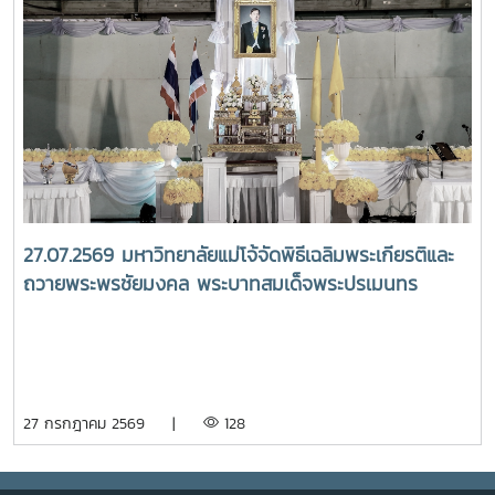
พระบรมมหาราชวัง และเข้ากราบถวายบังคมพระศพสมเด็จ
พระเจ้าลูกเธอ เจ้าฟ้าพัชรกิติยาภา นเรนทิราเทพยวดี กรมหลวง
ราชสาริณีสิริพัชร มหาวัชรราชธิดา ณ พระที่นั่งพิมานรัตยา
พระบรมมหาราชวังการเข้าร่วมพิธีในครั้งนี้ นับเป็นพระ
มหากรุณาธิคุณล้นเกล้าล้นกระหม่อมแก่คณะผู้บริหาร
มหาวิทยาลัย สมาคมศิษย์เก่า และบุคลากร มหาวิทยาลัยแม่โจ้ที่ได้
ร่วมแสดงความจงรักภักดี ถวายความอาลัยและน้อมรำลึกในพระ
มหากรุณาธิคุณอย่างหาที่สุดมิได้
27.07.2569 มหาวิทยาลัยแม่โจ้จัดพิธีเฉลิมพระเกียรติและ
ถวายพระพรชัยมงคล พระบาทสมเด็จพระปรเมนทร
รามาธิบดีศรีสินทร มหาวชิราลงกรณ พระวชิรเกล้าเจ้าอยู่
หัว เนื่องในโอกาสวันเฉลิมพระชนมพรรษา 28 กรกฎาคม
2569
27 กรกฎาคม 2569 |
128