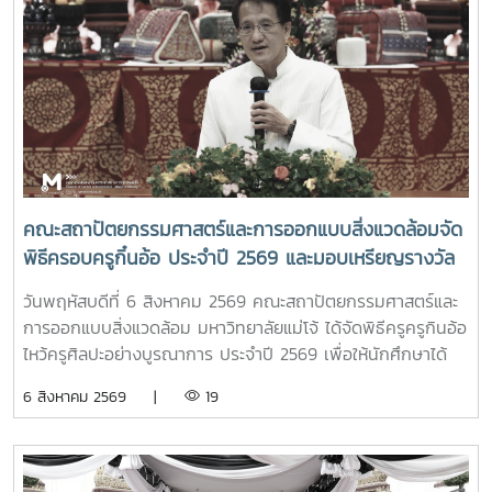
การประชุม Thai University Presidential Forum 2026 มี
นายดนุพร ปุณณกันต์ ผู้ช่วยรัฐมนตรีประจำกระทรวง อว.
ทพญ.ศรีญาดา ปาลิมาพันธ์ ที่ปรึกษา รมว.อว. ศ.ดร.ศุภชัย
ปทุมนากุล ปลัดกระทรวง อว. ดร.พันธุ์เพิ่มศักดิ์ อารุณี รองปลัด
กระทรวง อว. นางศรินยา สาขากร ผู้ช่วยปลัดกระทรวง อว.
คณะผู้บริหารหน่วยงานในกระทรวง อว. Professor Tan Eng
Chye, President, National University of Singapore
Professor Yang Bin , Vice Chancellor, Tsinghua
University Council Professor Tan Eng Chye อธิการบดี
คณะสถาปัตยกรรมศาสตร์และการออกแบบสิ่งแวดล้อมจัด
มหาวิทยาลัยแห่งชาติสิงคโปร์ Professor Yang Bin รองประธาน
พิธีครอบครูกิ๋นอ้อ ประจำปี 2569 และมอบเหรียญรางวัล
สภามหาวิทยาลัยชิงหวา ตลอดจนประธานที่ประชุมอธิการบดี ทั้ง
เรียนดี เกียรติบัตรแก่นักศึกษาที่สร้างชื่อเสียง เพื่อสืบสาน
4 แห่ง ได้แก่ ที่ประชุมอธิการบดีแห่งประเทศไทย (ทปอ.) ที่ประชุม
วันพฤหัสบดีที่ 6 สิงหาคม 2569 คณะสถาปัตยกรรมศาสตร์และ
ประเพณีอันทรงคุณค่า แสดงความเคารพต่อครูบาอาจารย์
อธิการบดีมหาวิทยาลัยราชภัฏ (ทปอ.มรภ.) ที่ประชุมอธิการบดี
การออกแบบสิ่งแวดล้อม มหาวิทยาลัยแม่โจ้ ได้จัดพิธีครูครูกินอ้อ
และความเป็นสิริมงคลก่อนเริ่มต้นเส้นทางแห่งการเรียนรู้
มหาวิทยาลัยเทคโนโลยีราชมงคล (ทปอ.มทร.) สมาคมสถาบัน
ไหว้ครูศิลปะอย่างบูรณาการ ประจำปี 2569 เพื่อให้นักศึกษาได้
อุดมศึกษาเอกชนแห่งประเทศไทย (สสอท.)ภายในงานยังมีการ
แสดงถึงความเคารพนอบน้อมและระลึกถึงพระคุณของครู
6 สิงหาคม 2569 |
19
แลกเปลี่ยนประสบการณ์ด้าน Reinventing University ผ่าน
อาจารย์ เกิดตระหนักถึงความสำคัญของศิลปวัฒนธรรมไทย และ
ปาฐกถาจากวิทยากรต่างประเทศ การเสวนาเชิงยุทธศาสตร์ของ
อนุรักษ์ สืบสาน และเผยแพร่ ศิลปวัฒนธรรมท้องถิ่นแบบล้านนา
ผู้นำเครือข่ายอุดมศึกษา การนำเสนอกรณีศึกษาการประยุกต์ใช้
ตลอดจนเป็นการเสริมสร้างขวัญและกำลังใจให้กับนักศึกษาคณะ
AI และนวัตกรรมจากภาคเอกชน รวมถึงกิจกรรม Forum-to-
สถาปัตยกรรมศาสตร์และการออกแบบสิ่งแวดล้อมทั้งนี้ได้รับ