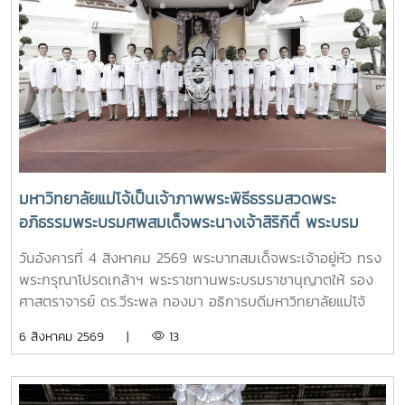
Action เพื่อร่วมกำหนดข้อเสนอเชิงนโยบายและแผนปฏิบัติการใน
เกียรติจาก รองศาสตราจารย์ ดร.เกรียงศักดิ์ ศรีเงินยวง รอง
การขับเคลื่อนมหาวิทยาลัยไทยในอนาคตการเข้าร่วมประชุมในครั้ง
อธิการบดี เป็นประธานในพิธี และกล่าวรายงานความเป็นมาและ
นี้มหาวิทยาลัยแม่โจ้ติดตามทิศทางการเปลี่ยนแปลงของการ
ความสำคัญของพิธีครอบครูกิ๋นอ้อ โดย อาจารย์ ดร.โชคอนันต์
อุดมศึกษาไทย พร้อมแลกเปลี่ยนองค์ความรู้และสร้างความร่วม
วาณิชย์เลิศธนาสาร คณบดีคณะสถาปัตยกรรมฯ และทำพิธีครอบ
มือกับเครือข่ายสถาบันอุดมศึกษาทั่วประเทศ เพื่อร่วมกันพัฒนา
ครูกิ๋นอ้อแบบล้านนา รวมทั้งได้มอบเหรียญรางวัลเรียนดี เกียรติ
มหาวิทยาลัยไทยให้ก้าวทันการเปลี่ยนแปลงของโลกยุคดิจิทัล และ
บัตรแก่นักศึกษาที่สร้างชื่อเสียงแก่คณะและมหาวิทยาลัย
ยกระดับศักยภาพด้านการศึกษา วิจัย และนวัตกรรมอย่างยั่งยืน
มหาวิทยาลัยแม่โจ้เป็นเจ้าภาพพระพิธีธรรมสวดพระ
อภิธรรมพระบรมศพสมเด็จพระนางเจ้าสิริกิติ์ พระบรม
ราชินีนาถ พระบรมราชชนนีพันปีหลวง พร้อมเข้ากราบ
วันอังคารที่ 4 สิงหาคม 2569 พระบาทสมเด็จพระเจ้าอยู่หัว ทรง
ถวายบังคมพระศพ สมเด็จพระเจ้าลูกเธอ เจ้าฟ้าพัชรกิติยา
พระกรุณาโปรดเกล้าฯ พระราชทานพระบรมราชานุญาตให้ รอง
ภา นเรนทิราเทพยวดี กรมหลวงราชสาริณีสิริพัชร มหา
ศาสตราจารย์ ดร.วีระพล ทองมา อธิการบดีมหาวิทยาลัยแม่โจ้
วัชรราชธิดา
พร้อมด้วย คณะผู้บริหารมหาวิทยาลัย สมาคมศิษย์เก่า และ
6 สิงหาคม 2569 |
13
บุคลากร รวมจำนวน 25 คน เป็นเจ้าภาพพระพิธีธรรมสวดพระ
อภิธรรมพระบรมศพสมเด็จพระนางเจ้าสิริกิติ์ พระบรมราชินีนาถ
พระบรมราชชนนีพันปีหลวง ณ พระที่นั่งดุสิตมหาปราสาท