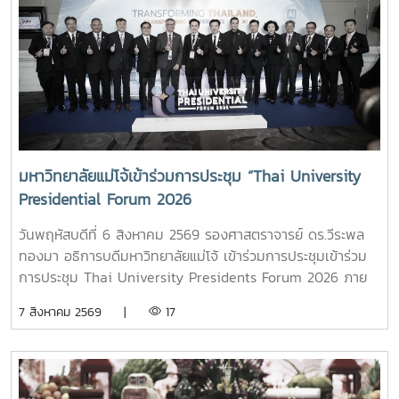
มหาวิทยาลัยแม่โจ้เข้าร่วมการประชุม “Thai University
Presidential Forum 2026
วันพฤหัสบดีที่ 6 สิงหาคม 2569 รองศาสตราจารย์ ดร.วีระพล
ทองมา อธิการบดีมหาวิทยาลัยแม่โจ้ เข้าร่วมการประชุมเข้าร่วม
การประชุม Thai University Presidents Forum 2026 ภาย
ใตัหัวข้อ “พลิกโฉมประเทศไทย พลิกโฉมมหาวิทยาลัยกับ AI” โดย
7 สิงหาคม 2569 |
17
ได้รับเกียรติจาก ศาสตราจารย์ ดร.ยศชนัน วงศ์สวัสดิ์ รองนายก
รัฐมนตรีและรัฐมนตรีว่าการกระทรวงการอุดมศึกษา
วิทยาศาสตร์ วิจัยและนวัตกรรม เป็นประธานเปิดงาน ณ โรงแรม
เซ็นทารา แกรนด์ แอท เซ็นทรัลพลาซ่าลาดพร้าว กทม.สำหรับ