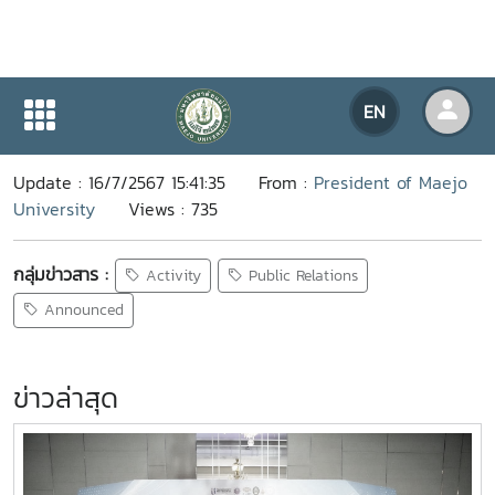
Home
NEWS
NEWS Detail
EN
Update : 16/7/2567 15:41:35
From :
President of Maejo
University
Views : 735
กลุ่มข่าวสาร :
Activity
Public Relations
Announced
ข่าวล่าสุด