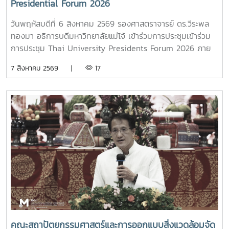
Presidential Forum 2026
วันพฤหัสบดีที่ 6 สิงหาคม 2569 รองศาสตราจารย์ ดร.วีระพล
ทองมา อธิการบดีมหาวิทยาลัยแม่โจ้ เข้าร่วมการประชุมเข้าร่วม
การประชุม Thai University Presidents Forum 2026 ภาย
ใตัหัวข้อ “พลิกโฉมประเทศไทย พลิกโฉมมหาวิทยาลัยกับ AI” โดย
7 สิงหาคม 2569 |
17
ได้รับเกียรติจาก ศาสตราจารย์ ดร.ยศชนัน วงศ์สวัสดิ์ รองนายก
รัฐมนตรีและรัฐมนตรีว่าการกระทรวงการอุดมศึกษา
วิทยาศาสตร์ วิจัยและนวัตกรรม เป็นประธานเปิดงาน ณ โรงแรม
เซ็นทารา แกรนด์ แอท เซ็นทรัลพลาซ่าลาดพร้าว กทม.สำหรับ
การประชุม Thai University Presidential Forum 2026 มี
นายดนุพร ปุณณกันต์ ผู้ช่วยรัฐมนตรีประจำกระทรวง อว.
ทพญ.ศรีญาดา ปาลิมาพันธ์ ที่ปรึกษา รมว.อว. ศ.ดร.ศุภชัย
ปทุมนากุล ปลัดกระทรวง อว. ดร.พันธุ์เพิ่มศักดิ์ อารุณี รองปลัด
กระทรวง อว. นางศรินยา สาขากร ผู้ช่วยปลัดกระทรวง อว.
คณะผู้บริหารหน่วยงานในกระทรวง อว. Professor Tan Eng
Chye, President, National University of Singapore
Professor Yang Bin , Vice Chancellor, Tsinghua
University Council Professor Tan Eng Chye อธิการบดี
คณะสถาปัตยกรรมศาสตร์และการออกแบบสิ่งแวดล้อมจัด