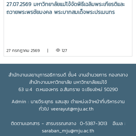
27.07.2569 มหาวิทยาลัยแม่โจ้จัดพิธีเฉลิมพระเกียรติและ
ถวายพระพรชัยมงคล พระบาทสมเด็จพระปรเมนทร
รามาธิบดีศรีสินทร มหาวชิราลงกรณ พระวชิรเกล้าเจ้าอยู่
หัว เนื่องในโอกาสวันเฉลิมพระชนมพรรษา 28 กรกฎาคม
2569
27 กรกฎาคม 2569 |
127
สำนักงานเลขานุการอธิการบดี ชั้น4 งานอำนวยการ กองกลาง
สำนักงานมหาวิทยาลัย มหาวิทยาลัยแม่โจ้
63 ม.4 ต.หนองหาร อ.สันทราย จ.เชียงใหม่ 50290
Admin : นายวีระยุทธ แสนสุข ตำแหน่งเจ้าหน้าที่บริหารงาน
ทั่วไป
veerayut@mju.ac.th
ติดตามเอกสาร - สารบรรณกลาง 0-5387-3013 อีเมล :
saraban_mju@mju.ac.th