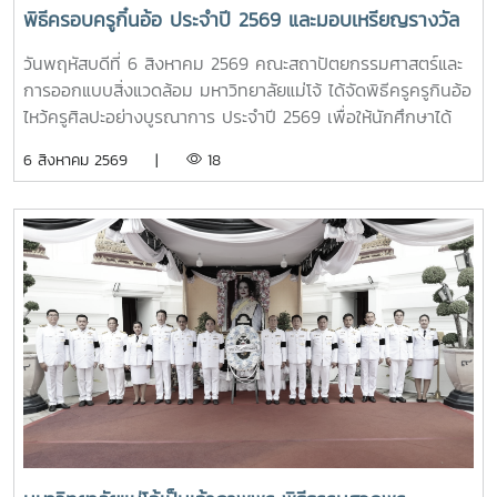
มหาวิทยาลัยแห่งชาติสิงคโปร์ Professor Yang Bin รองประธาน
พิธีครอบครูกิ๋นอ้อ ประจำปี 2569 และมอบเหรียญรางวัล
สภามหาวิทยาลัยชิงหวา ตลอดจนประธานที่ประชุมอธิการบดี ทั้ง
เรียนดี เกียรติบัตรแก่นักศึกษาที่สร้างชื่อเสียง เพื่อสืบสาน
4 แห่ง ได้แก่ ที่ประชุมอธิการบดีแห่งประเทศไทย (ทปอ.) ที่ประชุม
วันพฤหัสบดีที่ 6 สิงหาคม 2569 คณะสถาปัตยกรรมศาสตร์และ
ประเพณีอันทรงคุณค่า แสดงความเคารพต่อครูบาอาจารย์
อธิการบดีมหาวิทยาลัยราชภัฏ (ทปอ.มรภ.) ที่ประชุมอธิการบดี
การออกแบบสิ่งแวดล้อม มหาวิทยาลัยแม่โจ้ ได้จัดพิธีครูครูกินอ้อ
และความเป็นสิริมงคลก่อนเริ่มต้นเส้นทางแห่งการเรียนรู้
มหาวิทยาลัยเทคโนโลยีราชมงคล (ทปอ.มทร.) สมาคมสถาบัน
ไหว้ครูศิลปะอย่างบูรณาการ ประจำปี 2569 เพื่อให้นักศึกษาได้
อุดมศึกษาเอกชนแห่งประเทศไทย (สสอท.)ภายในงานยังมีการ
แสดงถึงความเคารพนอบน้อมและระลึกถึงพระคุณของครู
6 สิงหาคม 2569 |
18
แลกเปลี่ยนประสบการณ์ด้าน Reinventing University ผ่าน
อาจารย์ เกิดตระหนักถึงความสำคัญของศิลปวัฒนธรรมไทย และ
ปาฐกถาจากวิทยากรต่างประเทศ การเสวนาเชิงยุทธศาสตร์ของ
อนุรักษ์ สืบสาน และเผยแพร่ ศิลปวัฒนธรรมท้องถิ่นแบบล้านนา
ผู้นำเครือข่ายอุดมศึกษา การนำเสนอกรณีศึกษาการประยุกต์ใช้
ตลอดจนเป็นการเสริมสร้างขวัญและกำลังใจให้กับนักศึกษาคณะ
AI และนวัตกรรมจากภาคเอกชน รวมถึงกิจกรรม Forum-to-
สถาปัตยกรรมศาสตร์และการออกแบบสิ่งแวดล้อมทั้งนี้ได้รับ
Action เพื่อร่วมกำหนดข้อเสนอเชิงนโยบายและแผนปฏิบัติการใน
เกียรติจาก รองศาสตราจารย์ ดร.เกรียงศักดิ์ ศรีเงินยวง รอง
การขับเคลื่อนมหาวิทยาลัยไทยในอนาคตการเข้าร่วมประชุมในครั้ง
อธิการบดี เป็นประธานในพิธี และกล่าวรายงานความเป็นมาและ
นี้มหาวิทยาลัยแม่โจ้ติดตามทิศทางการเปลี่ยนแปลงของการ
ความสำคัญของพิธีครอบครูกิ๋นอ้อ โดย อาจารย์ ดร.โชคอนันต์
อุดมศึกษาไทย พร้อมแลกเปลี่ยนองค์ความรู้และสร้างความร่วม
วาณิชย์เลิศธนาสาร คณบดีคณะสถาปัตยกรรมฯ และทำพิธีครอบ
มือกับเครือข่ายสถาบันอุดมศึกษาทั่วประเทศ เพื่อร่วมกันพัฒนา
ครูกิ๋นอ้อแบบล้านนา รวมทั้งได้มอบเหรียญรางวัลเรียนดี เกียรติ
มหาวิทยาลัยไทยให้ก้าวทันการเปลี่ยนแปลงของโลกยุคดิจิทัล และ
บัตรแก่นักศึกษาที่สร้างชื่อเสียงแก่คณะและมหาวิทยาลัย
ยกระดับศักยภาพด้านการศึกษา วิจัย และนวัตกรรมอย่างยั่งยืน