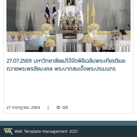
ราชสาริณีสิริพัชร มหาวัชรราชธิดา ณ พระที่นั่งพิมานรัตยา
พระบรมมหาราชวังการเข้าร่วมพิธีในครั้งนี้ นับเป็นพระ
มหากรุณาธิคุณล้นเกล้าล้นกระหม่อมแก่คณะผู้บริหาร
มหาวิทยาลัย สมาคมศิษย์เก่า และบุคลากร มหาวิทยาลัยแม่โจ้ที่ได้
ร่วมแสดงความจงรักภักดี ถวายความอาลัยและน้อมรำลึกในพระ
มหากรุณาธิคุณอย่างหาที่สุดมิได้
27.07.2569 มหาวิทยาลัยแม่โจ้จัดพิธีเฉลิมพระเกียรติและ
ถวายพระพรชัยมงคล พระบาทสมเด็จพระปรเมนทร
รามาธิบดีศรีสินทร มหาวชิราลงกรณ พระวชิรเกล้าเจ้าอยู่
หัว เนื่องในโอกาสวันเฉลิมพระชนมพรรษา 28 กรกฎาคม
2569
27 กรกฎาคม 2569 |
128
Web Template Management 2021