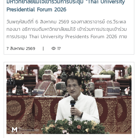
มหาวิทยาลัยแม่โจ้เข้าร่วมการประชุม “Thai University
Presidential Forum 2026
วันพฤหัสบดีที่ 6 สิงหาคม 2569 รองศาสตราจารย์ ดร.วีระพล
ทองมา อธิการบดีมหาวิทยาลัยแม่โจ้ เข้าร่วมการประชุมเข้าร่วม
การประชุม Thai University Presidents Forum 2026 ภาย
ใตัหัวข้อ “พลิกโฉมประเทศไทย พลิกโฉมมหาวิทยาลัยกับ AI” โดย
7 สิงหาคม 2569 |
17
ได้รับเกียรติจาก ศาสตราจารย์ ดร.ยศชนัน วงศ์สวัสดิ์ รองนายก
รัฐมนตรีและรัฐมนตรีว่าการกระทรวงการอุดมศึกษา
วิทยาศาสตร์ วิจัยและนวัตกรรม เป็นประธานเปิดงาน ณ โรงแรม
เซ็นทารา แกรนด์ แอท เซ็นทรัลพลาซ่าลาดพร้าว กทม.สำหรับ
การประชุม Thai University Presidential Forum 2026 มี
นายดนุพร ปุณณกันต์ ผู้ช่วยรัฐมนตรีประจำกระทรวง อว.
ทพญ.ศรีญาดา ปาลิมาพันธ์ ที่ปรึกษา รมว.อว. ศ.ดร.ศุภชัย
ปทุมนากุล ปลัดกระทรวง อว. ดร.พันธุ์เพิ่มศักดิ์ อารุณี รองปลัด
กระทรวง อว. นางศรินยา สาขากร ผู้ช่วยปลัดกระทรวง อว.
คณะผู้บริหารหน่วยงานในกระทรวง อว. Professor Tan Eng
Chye, President, National University of Singapore
Professor Yang Bin , Vice Chancellor, Tsinghua