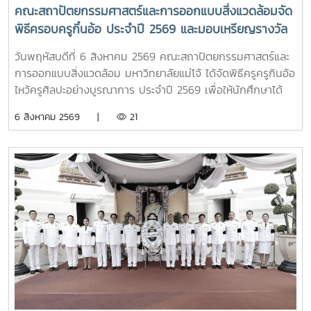
University Council Professor Tan Eng Chye อธิการบดี
คณะสถาปัตยกรรมศาสตร์และการออกแบบสิ่งแวดล้อมจัด
มหาวิทยาลัยแห่งชาติสิงคโปร์ Professor Yang Bin รองประธาน
พิธีครอบครูกิ๋นอ้อ ประจำปี 2569 และมอบเหรียญรางวัล
สภามหาวิทยาลัยชิงหวา ตลอดจนประธานที่ประชุมอธิการบดี ทั้ง
เรียนดี เกียรติบัตรแก่นักศึกษาที่สร้างชื่อเสียง เพื่อสืบสาน
4 แห่ง ได้แก่ ที่ประชุมอธิการบดีแห่งประเทศไทย (ทปอ.) ที่ประชุม
วันพฤหัสบดีที่ 6 สิงหาคม 2569 คณะสถาปัตยกรรมศาสตร์และ
ประเพณีอันทรงคุณค่า แสดงความเคารพต่อครูบาอาจารย์
อธิการบดีมหาวิทยาลัยราชภัฏ (ทปอ.มรภ.) ที่ประชุมอธิการบดี
การออกแบบสิ่งแวดล้อม มหาวิทยาลัยแม่โจ้ ได้จัดพิธีครูครูกินอ้อ
และความเป็นสิริมงคลก่อนเริ่มต้นเส้นทางแห่งการเรียนรู้
มหาวิทยาลัยเทคโนโลยีราชมงคล (ทปอ.มทร.) สมาคมสถาบัน
ไหว้ครูศิลปะอย่างบูรณาการ ประจำปี 2569 เพื่อให้นักศึกษาได้
อุดมศึกษาเอกชนแห่งประเทศไทย (สสอท.)ภายในงานยังมีการ
แสดงถึงความเคารพนอบน้อมและระลึกถึงพระคุณของครู
6 สิงหาคม 2569 |
21
แลกเปลี่ยนประสบการณ์ด้าน Reinventing University ผ่าน
อาจารย์ เกิดตระหนักถึงความสำคัญของศิลปวัฒนธรรมไทย และ
ปาฐกถาจากวิทยากรต่างประเทศ การเสวนาเชิงยุทธศาสตร์ของ
อนุรักษ์ สืบสาน และเผยแพร่ ศิลปวัฒนธรรมท้องถิ่นแบบล้านนา
ผู้นำเครือข่ายอุดมศึกษา การนำเสนอกรณีศึกษาการประยุกต์ใช้
ตลอดจนเป็นการเสริมสร้างขวัญและกำลังใจให้กับนักศึกษาคณะ
AI และนวัตกรรมจากภาคเอกชน รวมถึงกิจกรรม Forum-to-
สถาปัตยกรรมศาสตร์และการออกแบบสิ่งแวดล้อมทั้งนี้ได้รับ
Action เพื่อร่วมกำหนดข้อเสนอเชิงนโยบายและแผนปฏิบัติการใน
เกียรติจาก รองศาสตราจารย์ ดร.เกรียงศักดิ์ ศรีเงินยวง รอง
การขับเคลื่อนมหาวิทยาลัยไทยในอนาคตการเข้าร่วมประชุมในครั้ง
อธิการบดี เป็นประธานในพิธี และกล่าวรายงานความเป็นมาและ
นี้มหาวิทยาลัยแม่โจ้ติดตามทิศทางการเปลี่ยนแปลงของการ
ความสำคัญของพิธีครอบครูกิ๋นอ้อ โดย อาจารย์ ดร.โชคอนันต์
อุดมศึกษาไทย พร้อมแลกเปลี่ยนองค์ความรู้และสร้างความร่วม
วาณิชย์เลิศธนาสาร คณบดีคณะสถาปัตยกรรมฯ และทำพิธีครอบ
มือกับเครือข่ายสถาบันอุดมศึกษาทั่วประเทศ เพื่อร่วมกันพัฒนา
ครูกิ๋นอ้อแบบล้านนา รวมทั้งได้มอบเหรียญรางวัลเรียนดี เกียรติ
มหาวิทยาลัยไทยให้ก้าวทันการเปลี่ยนแปลงของโลกยุคดิจิทัล และ
บัตรแก่นักศึกษาที่สร้างชื่อเสียงแก่คณะและมหาวิทยาลัย
ยกระดับศักยภาพด้านการศึกษา วิจัย และนวัตกรรมอย่างยั่งยืน