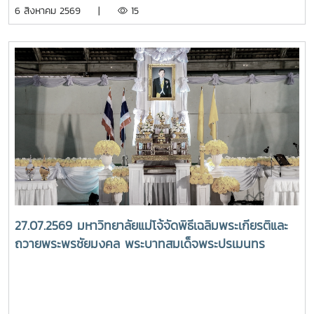
พร้อมด้วย คณะผู้บริหารมหาวิทยาลัย สมาคมศิษย์เก่า และ
6 สิงหาคม 2569 |
15
บุคลากร รวมจำนวน 25 คน เป็นเจ้าภาพพระพิธีธรรมสวดพระ
อภิธรรมพระบรมศพสมเด็จพระนางเจ้าสิริกิติ์ พระบรมราชินีนาถ
พระบรมราชชนนีพันปีหลวง ณ พระที่นั่งดุสิตมหาปราสาท
พระบรมมหาราชวัง และเข้ากราบถวายบังคมพระศพสมเด็จ
พระเจ้าลูกเธอ เจ้าฟ้าพัชรกิติยาภา นเรนทิราเทพยวดี กรมหลวง
ราชสาริณีสิริพัชร มหาวัชรราชธิดา ณ พระที่นั่งพิมานรัตยา
พระบรมมหาราชวังการเข้าร่วมพิธีในครั้งนี้ นับเป็นพระ
มหากรุณาธิคุณล้นเกล้าล้นกระหม่อมแก่คณะผู้บริหาร
มหาวิทยาลัย สมาคมศิษย์เก่า และบุคลากร มหาวิทยาลัยแม่โจ้ที่ได้
ร่วมแสดงความจงรักภักดี ถวายความอาลัยและน้อมรำลึกในพระ
มหากรุณาธิคุณอย่างหาที่สุดมิได้
27.07.2569 มหาวิทยาลัยแม่โจ้จัดพิธีเฉลิมพระเกียรติและ
ถวายพระพรชัยมงคล พระบาทสมเด็จพระปรเมนทร
รามาธิบดีศรีสินทร มหาวชิราลงกรณ พระวชิรเกล้าเจ้าอยู่
หัว เนื่องในโอกาสวันเฉลิมพระชนมพรรษา 28 กรกฎาคม
2569