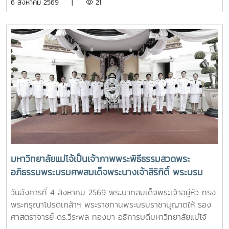
6 สิงหาคม 2569 |
21
แลกเปลี่ยนประสบการณ์ด้าน Reinventing University ผ่าน
อาจารย์ เกิดตระหนักถึงความสำคัญของศิลปวัฒนธรรมไทย และ
ปาฐกถาจากวิทยากรต่างประเทศ การเสวนาเชิงยุทธศาสตร์ของ
อนุรักษ์ สืบสาน และเผยแพร่ ศิลปวัฒนธรรมท้องถิ่นแบบล้านนา
ผู้นำเครือข่ายอุดมศึกษา การนำเสนอกรณีศึกษาการประยุกต์ใช้
ตลอดจนเป็นการเสริมสร้างขวัญและกำลังใจให้กับนักศึกษาคณะ
AI และนวัตกรรมจากภาคเอกชน รวมถึงกิจกรรม Forum-to-
สถาปัตยกรรมศาสตร์และการออกแบบสิ่งแวดล้อมทั้งนี้ได้รับ
Action เพื่อร่วมกำหนดข้อเสนอเชิงนโยบายและแผนปฏิบัติการใน
เกียรติจาก รองศาสตราจารย์ ดร.เกรียงศักดิ์ ศรีเงินยวง รอง
การขับเคลื่อนมหาวิทยาลัยไทยในอนาคตการเข้าร่วมประชุมในครั้ง
อธิการบดี เป็นประธานในพิธี และกล่าวรายงานความเป็นมาและ
นี้มหาวิทยาลัยแม่โจ้ติดตามทิศทางการเปลี่ยนแปลงของการ
ความสำคัญของพิธีครอบครูกิ๋นอ้อ โดย อาจารย์ ดร.โชคอนันต์
อุดมศึกษาไทย พร้อมแลกเปลี่ยนองค์ความรู้และสร้างความร่วม
วาณิชย์เลิศธนาสาร คณบดีคณะสถาปัตยกรรมฯ และทำพิธีครอบ
มือกับเครือข่ายสถาบันอุดมศึกษาทั่วประเทศ เพื่อร่วมกันพัฒนา
ครูกิ๋นอ้อแบบล้านนา รวมทั้งได้มอบเหรียญรางวัลเรียนดี เกียรติ
มหาวิทยาลัยไทยให้ก้าวทันการเปลี่ยนแปลงของโลกยุคดิจิทัล และ
บัตรแก่นักศึกษาที่สร้างชื่อเสียงแก่คณะและมหาวิทยาลัย
ยกระดับศักยภาพด้านการศึกษา วิจัย และนวัตกรรมอย่างยั่งยืน
มหาวิทยาลัยแม่โจ้เป็นเจ้าภาพพระพิธีธรรมสวดพระ
อภิธรรมพระบรมศพสมเด็จพระนางเจ้าสิริกิติ์ พระบรม
ราชินีนาถ พระบรมราชชนนีพันปีหลวง พร้อมเข้ากราบ
วันอังคารที่ 4 สิงหาคม 2569 พระบาทสมเด็จพระเจ้าอยู่หัว ทรง
ถวายบังคมพระศพ สมเด็จพระเจ้าลูกเธอ เจ้าฟ้าพัชรกิติยา
พระกรุณาโปรดเกล้าฯ พระราชทานพระบรมราชานุญาตให้ รอง
ภา นเรนทิราเทพยวดี กรมหลวงราชสาริณีสิริพัชร มหา
ศาสตราจารย์ ดร.วีระพล ทองมา อธิการบดีมหาวิทยาลัยแม่โจ้
วัชรราชธิดา