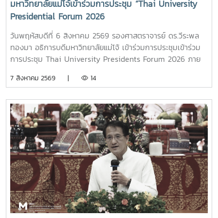
มหาวิทยาลัยแม่โจ้เข้าร่วมการประชุม “Thai University
Presidential Forum 2026
วันพฤหัสบดีที่ 6 สิงหาคม 2569 รองศาสตราจารย์ ดร.วีระพล
ทองมา อธิการบดีมหาวิทยาลัยแม่โจ้ เข้าร่วมการประชุมเข้าร่วม
การประชุม Thai University Presidents Forum 2026 ภาย
ใตัหัวข้อ “พลิกโฉมประเทศไทย พลิกโฉมมหาวิทยาลัยกับ AI” โดย
7 สิงหาคม 2569 |
14
ได้รับเกียรติจาก ศาสตราจารย์ ดร.ยศชนัน วงศ์สวัสดิ์ รองนายก
รัฐมนตรีและรัฐมนตรีว่าการกระทรวงการอุดมศึกษา
วิทยาศาสตร์ วิจัยและนวัตกรรม เป็นประธานเปิดงาน ณ โรงแรม
เซ็นทารา แกรนด์ แอท เซ็นทรัลพลาซ่าลาดพร้าว กทม.สำหรับ
การประชุม Thai University Presidential Forum 2026 มี
นายดนุพร ปุณณกันต์ ผู้ช่วยรัฐมนตรีประจำกระทรวง อว.
ทพญ.ศรีญาดา ปาลิมาพันธ์ ที่ปรึกษา รมว.อว. ศ.ดร.ศุภชัย
ปทุมนากุล ปลัดกระทรวง อว. ดร.พันธุ์เพิ่มศักดิ์ อารุณี รองปลัด
กระทรวง อว. นางศรินยา สาขากร ผู้ช่วยปลัดกระทรวง อว.
คณะผู้บริหารหน่วยงานในกระทรวง อว. Professor Tan Eng
Chye, President, National University of Singapore
Professor Yang Bin , Vice Chancellor, Tsinghua