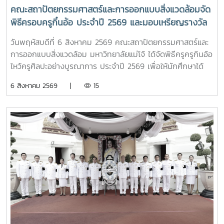
University Council Professor Tan Eng Chye อธิการบดี
คณะสถาปัตยกรรมศาสตร์และการออกแบบสิ่งแวดล้อมจัด
มหาวิทยาลัยแห่งชาติสิงคโปร์ Professor Yang Bin รองประธาน
พิธีครอบครูกิ๋นอ้อ ประจำปี 2569 และมอบเหรียญรางวัล
สภามหาวิทยาลัยชิงหวา ตลอดจนประธานที่ประชุมอธิการบดี ทั้ง
เรียนดี เกียรติบัตรแก่นักศึกษาที่สร้างชื่อเสียง เพื่อสืบสาน
4 แห่ง ได้แก่ ที่ประชุมอธิการบดีแห่งประเทศไทย (ทปอ.) ที่ประชุม
วันพฤหัสบดีที่ 6 สิงหาคม 2569 คณะสถาปัตยกรรมศาสตร์และ
ประเพณีอันทรงคุณค่า แสดงความเคารพต่อครูบาอาจารย์
อธิการบดีมหาวิทยาลัยราชภัฏ (ทปอ.มรภ.) ที่ประชุมอธิการบดี
การออกแบบสิ่งแวดล้อม มหาวิทยาลัยแม่โจ้ ได้จัดพิธีครูครูกินอ้อ
และความเป็นสิริมงคลก่อนเริ่มต้นเส้นทางแห่งการเรียนรู้
มหาวิทยาลัยเทคโนโลยีราชมงคล (ทปอ.มทร.) สมาคมสถาบัน
ไหว้ครูศิลปะอย่างบูรณาการ ประจำปี 2569 เพื่อให้นักศึกษาได้
อุดมศึกษาเอกชนแห่งประเทศไทย (สสอท.)ภายในงานยังมีการ
แสดงถึงความเคารพนอบน้อมและระลึกถึงพระคุณของครู
6 สิงหาคม 2569 |
15
แลกเปลี่ยนประสบการณ์ด้าน Reinventing University ผ่าน
อาจารย์ เกิดตระหนักถึงความสำคัญของศิลปวัฒนธรรมไทย และ
ปาฐกถาจากวิทยากรต่างประเทศ การเสวนาเชิงยุทธศาสตร์ของ
อนุรักษ์ สืบสาน และเผยแพร่ ศิลปวัฒนธรรมท้องถิ่นแบบล้านนา
ผู้นำเครือข่ายอุดมศึกษา การนำเสนอกรณีศึกษาการประยุกต์ใช้
ตลอดจนเป็นการเสริมสร้างขวัญและกำลังใจให้กับนักศึกษาคณะ
AI และนวัตกรรมจากภาคเอกชน รวมถึงกิจกรรม Forum-to-
สถาปัตยกรรมศาสตร์และการออกแบบสิ่งแวดล้อมทั้งนี้ได้รับ
Action เพื่อร่วมกำหนดข้อเสนอเชิงนโยบายและแผนปฏิบัติการใน
เกียรติจาก รองศาสตราจารย์ ดร.เกรียงศักดิ์ ศรีเงินยวง รอง
การขับเคลื่อนมหาวิทยาลัยไทยในอนาคตการเข้าร่วมประชุมในครั้ง
อธิการบดี เป็นประธานในพิธี และกล่าวรายงานความเป็นมาและ
นี้มหาวิทยาลัยแม่โจ้ติดตามทิศทางการเปลี่ยนแปลงของการ
ความสำคัญของพิธีครอบครูกิ๋นอ้อ โดย อาจารย์ ดร.โชคอนันต์
อุดมศึกษาไทย พร้อมแลกเปลี่ยนองค์ความรู้และสร้างความร่วม
วาณิชย์เลิศธนาสาร คณบดีคณะสถาปัตยกรรมฯ และทำพิธีครอบ
มือกับเครือข่ายสถาบันอุดมศึกษาทั่วประเทศ เพื่อร่วมกันพัฒนา
ครูกิ๋นอ้อแบบล้านนา รวมทั้งได้มอบเหรียญรางวัลเรียนดี เกียรติ
มหาวิทยาลัยไทยให้ก้าวทันการเปลี่ยนแปลงของโลกยุคดิจิทัล และ
บัตรแก่นักศึกษาที่สร้างชื่อเสียงแก่คณะและมหาวิทยาลัย
ยกระดับศักยภาพด้านการศึกษา วิจัย และนวัตกรรมอย่างยั่งยืน