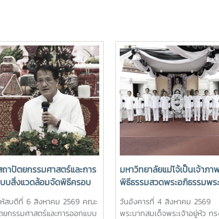
ถาปัตยกรรมศาสตร์และการ
มหาวิทยาลัยแม่โจ้เป็นเจ้าภา
บบสิ่งแวดล้อมจัดพิธีครอบ
พิธีธรรมสวดพระอภิธรรมพร
๋นอ้อ ประจำปี 2569 และมอบ
ศพสมเด็จพระนางเจ้าสิริกิติ์
หัสบดีที่ 6 สิงหาคม 2569 คณะ
วันอังคารที่ 4 สิงหาคม 2569
ญรางวัลเรียนดี เกียรติบัตร
พระบรมราชินีนาถ พระบรมร
ัตยกรรมศาสตร์และการออกแบบ
พระบาทสมเด็จพระเจ้าอยู่หัว ท