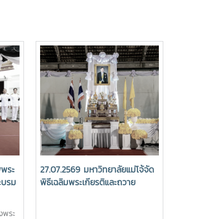
พพระ
27.07.2569 มหาวิทยาลัยแม่โจ้จัด
ะบรม
พิธีเฉลิมพระเกียรติและถวาย
พระพรชัยมงคล พระบาทสมเด็จ
าช
พระปรเมนทรรามาธิบดีศรีสินทร
รงพระ