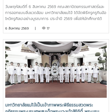
เรียนดี เกียรติบัตรแก่นักศึกษาที่สร้างชื่อเสียง เพื่อสืบสาน
4 แห่ง ได้แก่ ที่ประชุมอธิการบดีแห่งประเทศไทย (ทปอ.) ที่ประชุม
วันพฤหัสบดีที่ 6 สิงหาคม 2569 คณะสถาปัตยกรรมศาสตร์และ
ประเพณีอันทรงคุณค่า แสดงความเคารพต่อครูบาอาจารย์
อธิการบดีมหาวิทยาลัยราชภัฏ (ทปอ.มรภ.) ที่ประชุมอธิการบดี
การออกแบบสิ่งแวดล้อม มหาวิทยาลัยแม่โจ้ ได้จัดพิธีครูครูกินอ้อ
และความเป็นสิริมงคลก่อนเริ่มต้นเส้นทางแห่งการเรียนรู้
มหาวิทยาลัยเทคโนโลยีราชมงคล (ทปอ.มทร.) สมาคมสถาบัน
ไหว้ครูศิลปะอย่างบูรณาการ ประจำปี 2569 เพื่อให้นักศึกษาได้
อุดมศึกษาเอกชนแห่งประเทศไทย (สสอท.)ภายในงานยังมีการ
แสดงถึงความเคารพนอบน้อมและระลึกถึงพระคุณของครู
6 สิงหาคม 2569 |
17
แลกเปลี่ยนประสบการณ์ด้าน Reinventing University ผ่าน
อาจารย์ เกิดตระหนักถึงความสำคัญของศิลปวัฒนธรรมไทย และ
ปาฐกถาจากวิทยากรต่างประเทศ การเสวนาเชิงยุทธศาสตร์ของ
อนุรักษ์ สืบสาน และเผยแพร่ ศิลปวัฒนธรรมท้องถิ่นแบบล้านนา
ผู้นำเครือข่ายอุดมศึกษา การนำเสนอกรณีศึกษาการประยุกต์ใช้
ตลอดจนเป็นการเสริมสร้างขวัญและกำลังใจให้กับนักศึกษาคณะ
AI และนวัตกรรมจากภาคเอกชน รวมถึงกิจกรรม Forum-to-
สถาปัตยกรรมศาสตร์และการออกแบบสิ่งแวดล้อมทั้งนี้ได้รับ
Action เพื่อร่วมกำหนดข้อเสนอเชิงนโยบายและแผนปฏิบัติการใน
เกียรติจาก รองศาสตราจารย์ ดร.เกรียงศักดิ์ ศรีเงินยวง รอง
การขับเคลื่อนมหาวิทยาลัยไทยในอนาคตการเข้าร่วมประชุมในครั้ง
อธิการบดี เป็นประธานในพิธี และกล่าวรายงานความเป็นมาและ
นี้มหาวิทยาลัยแม่โจ้ติดตามทิศทางการเปลี่ยนแปลงของการ
ความสำคัญของพิธีครอบครูกิ๋นอ้อ โดย อาจารย์ ดร.โชคอนันต์
อุดมศึกษาไทย พร้อมแลกเปลี่ยนองค์ความรู้และสร้างความร่วม
วาณิชย์เลิศธนาสาร คณบดีคณะสถาปัตยกรรมฯ และทำพิธีครอบ
มือกับเครือข่ายสถาบันอุดมศึกษาทั่วประเทศ เพื่อร่วมกันพัฒนา
ครูกิ๋นอ้อแบบล้านนา รวมทั้งได้มอบเหรียญรางวัลเรียนดี เกียรติ
มหาวิทยาลัยไทยให้ก้าวทันการเปลี่ยนแปลงของโลกยุคดิจิทัล และ
บัตรแก่นักศึกษาที่สร้างชื่อเสียงแก่คณะและมหาวิทยาลัย
ยกระดับศักยภาพด้านการศึกษา วิจัย และนวัตกรรมอย่างยั่งยืน
มหาวิทยาลัยแม่โจ้เป็นเจ้าภาพพระพิธีธรรมสวดพระ
อภิธรรมพระบรมศพสมเด็จพระนางเจ้าสิริกิติ์ พระบรม