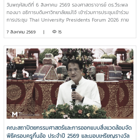
วันพฤหัสบดีที่ 6 สิงหาคม 2569 รองศาสตราจารย์ ดร.วีระพล
ทองมา อธิการบดีมหาวิทยาลัยแม่โจ้ เข้าร่วมการประชุมเข้าร่วม
การประชุม Thai University Presidents Forum 2026 ภาย
ใตัหัวข้อ “พลิกโฉมประเทศไทย พลิกโฉมมหาวิทยาลัยกับ AI” โดย
7 สิงหาคม 2569 |
15
ได้รับเกียรติจาก ศาสตราจารย์ ดร.ยศชนัน วงศ์สวัสดิ์ รองนายก
รัฐมนตรีและรัฐมนตรีว่าการกระทรวงการอุดมศึกษา
วิทยาศาสตร์ วิจัยและนวัตกรรม เป็นประธานเปิดงาน ณ โรงแรม
เซ็นทารา แกรนด์ แอท เซ็นทรัลพลาซ่าลาดพร้าว กทม.สำหรับ
การประชุม Thai University Presidential Forum 2026 มี
นายดนุพร ปุณณกันต์ ผู้ช่วยรัฐมนตรีประจำกระทรวง อว.
ทพญ.ศรีญาดา ปาลิมาพันธ์ ที่ปรึกษา รมว.อว. ศ.ดร.ศุภชัย
ปทุมนากุล ปลัดกระทรวง อว. ดร.พันธุ์เพิ่มศักดิ์ อารุณี รองปลัด
กระทรวง อว. นางศรินยา สาขากร ผู้ช่วยปลัดกระทรวง อว.
คณะผู้บริหารหน่วยงานในกระทรวง อว. Professor Tan Eng
Chye, President, National University of Singapore
Professor Yang Bin , Vice Chancellor, Tsinghua
University Council Professor Tan Eng Chye อธิการบดี
คณะสถาปัตยกรรมศาสตร์และการออกแบบสิ่งแวดล้อมจัด
มหาวิทยาลัยแห่งชาติสิงคโปร์ Professor Yang Bin รองประธาน
พิธีครอบครูกิ๋นอ้อ ประจำปี 2569 และมอบเหรียญรางวัล
สภามหาวิทยาลัยชิงหวา ตลอดจนประธานที่ประชุมอธิการบดี ทั้ง