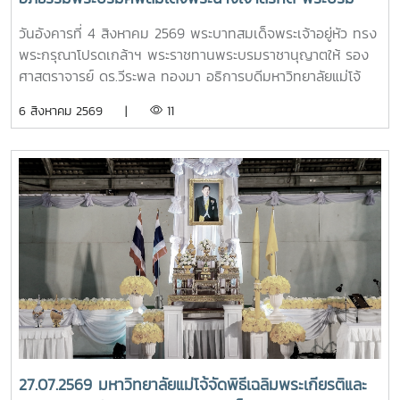
ราชินีนาถ พระบรมราชชนนีพันปีหลวง พร้อมเข้ากราบ
วันอังคารที่ 4 สิงหาคม 2569 พระบาทสมเด็จพระเจ้าอยู่หัว ทรง
ถวายบังคมพระศพ สมเด็จพระเจ้าลูกเธอ เจ้าฟ้าพัชรกิติยา
พระกรุณาโปรดเกล้าฯ พระราชทานพระบรมราชานุญาตให้ รอง
ภา นเรนทิราเทพยวดี กรมหลวงราชสาริณีสิริพัชร มหา
ศาสตราจารย์ ดร.วีระพล ทองมา อธิการบดีมหาวิทยาลัยแม่โจ้
วัชรราชธิดา
พร้อมด้วย คณะผู้บริหารมหาวิทยาลัย สมาคมศิษย์เก่า และ
6 สิงหาคม 2569 |
11
บุคลากร รวมจำนวน 25 คน เป็นเจ้าภาพพระพิธีธรรมสวดพระ
อภิธรรมพระบรมศพสมเด็จพระนางเจ้าสิริกิติ์ พระบรมราชินีนาถ
พระบรมราชชนนีพันปีหลวง ณ พระที่นั่งดุสิตมหาปราสาท
พระบรมมหาราชวัง และเข้ากราบถวายบังคมพระศพสมเด็จ
พระเจ้าลูกเธอ เจ้าฟ้าพัชรกิติยาภา นเรนทิราเทพยวดี กรมหลวง
ราชสาริณีสิริพัชร มหาวัชรราชธิดา ณ พระที่นั่งพิมานรัตยา
พระบรมมหาราชวังการเข้าร่วมพิธีในครั้งนี้ นับเป็นพระ
มหากรุณาธิคุณล้นเกล้าล้นกระหม่อมแก่คณะผู้บริหาร
มหาวิทยาลัย สมาคมศิษย์เก่า และบุคลากร มหาวิทยาลัยแม่โจ้ที่ได้
ร่วมแสดงความจงรักภักดี ถวายความอาลัยและน้อมรำลึกในพระ
มหากรุณาธิคุณอย่างหาที่สุดมิได้
27.07.2569 มหาวิทยาลัยแม่โจ้จัดพิธีเฉลิมพระเกียรติและ