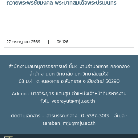
ถวายพระพรชัยมงคล พระบาทสมเด็จพระปรเมนทร
รามาธิบดีศรีสินทร มหาวชิราลงกรณ พระวชิรเกล้าเจ้าอยู่
หัว เนื่องในโอกาสวันเฉลิมพระชนมพรรษา 28 กรกฎาคม
2569
27 กรกฎาคม 2569 |
126
สำนักงานเลขานุการอธิการบดี ชั้น4 งานอำนวยการ กองกลาง
สำนักงานมหาวิทยาลัย มหาวิทยาลัยแม่โจ้
63 ม.4 ต.หนองหาร อ.สันทราย จ.เชียงใหม่ 50290
Admin : นายวีระยุทธ แสนสุข ตำแหน่งเจ้าหน้าที่บริหารงาน
ทั่วไป
veerayut@mju.ac.th
ติดตามเอกสาร - สารบรรณกลาง 0-5387-3013 อีเมล :
saraban_mju@mju.ac.th