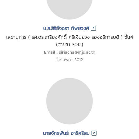
น.ส.สิริอัจฉรา ทิพยวงศ์
เลขานุการ ( รศ.ดร.เกรียงศักดิ์ ศรีเงินยวง รองอธิการบดี ) ชั้น4
(สายใน 3012)
Email : siriacha@mju.ac.th
โทรศัพท์ : 3012
นายจักรพันธ์ อารีศรีสม