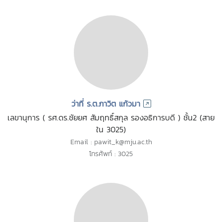
ว่าที่ ร.ต.ภาวิต แก้วมา
เลขานุการ ( รศ.ดร.ชัยยศ สัมฤทธิ์สกุล รองอธิการบดี ) ชั้น2 (สาย
ใน 3025)
Email : pawit_k@mju.ac.th
โทรศัพท์ : 3025