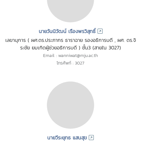
นายวันนิวัฒน์ เรืองพรวิสุทธิ์
เลขานุการ ( ผศ.ดร.ประภากร ธาราฉาย รองอธิการบดี , ผศ. ดร.จิ
ระชัย ยมเกิดผู้ช่วยอธิการบดี ) ชั้น3 (สายใน 3027)
Email : wanniwat@mju.ac.th
โทรศัพท์ : 3027
นายวีระยุทธ แสนสุข