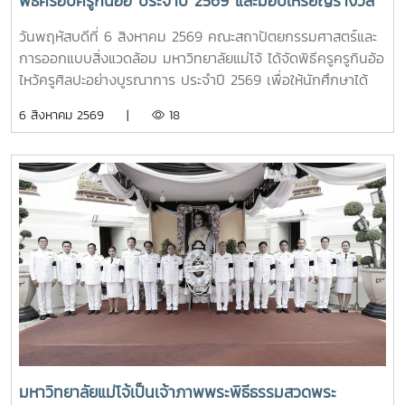
พิธีครอบครูกิ๋นอ้อ ประจำปี 2569 และมอบเหรียญรางวัล
สภามหาวิทยาลัยชิงหวา ตลอดจนประธานที่ประชุมอธิการบดี ทั้ง
เรียนดี เกียรติบัตรแก่นักศึกษาที่สร้างชื่อเสียง เพื่อสืบสาน
4 แห่ง ได้แก่ ที่ประชุมอธิการบดีแห่งประเทศไทย (ทปอ.) ที่ประชุม
วันพฤหัสบดีที่ 6 สิงหาคม 2569 คณะสถาปัตยกรรมศาสตร์และ
ประเพณีอันทรงคุณค่า แสดงความเคารพต่อครูบาอาจารย์
อธิการบดีมหาวิทยาลัยราชภัฏ (ทปอ.มรภ.) ที่ประชุมอธิการบดี
การออกแบบสิ่งแวดล้อม มหาวิทยาลัยแม่โจ้ ได้จัดพิธีครูครูกินอ้อ
และความเป็นสิริมงคลก่อนเริ่มต้นเส้นทางแห่งการเรียนรู้
มหาวิทยาลัยเทคโนโลยีราชมงคล (ทปอ.มทร.) สมาคมสถาบัน
ไหว้ครูศิลปะอย่างบูรณาการ ประจำปี 2569 เพื่อให้นักศึกษาได้
อุดมศึกษาเอกชนแห่งประเทศไทย (สสอท.)ภายในงานยังมีการ
แสดงถึงความเคารพนอบน้อมและระลึกถึงพระคุณของครู
6 สิงหาคม 2569 |
18
แลกเปลี่ยนประสบการณ์ด้าน Reinventing University ผ่าน
อาจารย์ เกิดตระหนักถึงความสำคัญของศิลปวัฒนธรรมไทย และ
ปาฐกถาจากวิทยากรต่างประเทศ การเสวนาเชิงยุทธศาสตร์ของ
อนุรักษ์ สืบสาน และเผยแพร่ ศิลปวัฒนธรรมท้องถิ่นแบบล้านนา
ผู้นำเครือข่ายอุดมศึกษา การนำเสนอกรณีศึกษาการประยุกต์ใช้
ตลอดจนเป็นการเสริมสร้างขวัญและกำลังใจให้กับนักศึกษาคณะ
AI และนวัตกรรมจากภาคเอกชน รวมถึงกิจกรรม Forum-to-
สถาปัตยกรรมศาสตร์และการออกแบบสิ่งแวดล้อมทั้งนี้ได้รับ
Action เพื่อร่วมกำหนดข้อเสนอเชิงนโยบายและแผนปฏิบัติการใน
เกียรติจาก รองศาสตราจารย์ ดร.เกรียงศักดิ์ ศรีเงินยวง รอง
การขับเคลื่อนมหาวิทยาลัยไทยในอนาคตการเข้าร่วมประชุมในครั้ง
อธิการบดี เป็นประธานในพิธี และกล่าวรายงานความเป็นมาและ
นี้มหาวิทยาลัยแม่โจ้ติดตามทิศทางการเปลี่ยนแปลงของการ
ความสำคัญของพิธีครอบครูกิ๋นอ้อ โดย อาจารย์ ดร.โชคอนันต์
อุดมศึกษาไทย พร้อมแลกเปลี่ยนองค์ความรู้และสร้างความร่วม
วาณิชย์เลิศธนาสาร คณบดีคณะสถาปัตยกรรมฯ และทำพิธีครอบ
มือกับเครือข่ายสถาบันอุดมศึกษาทั่วประเทศ เพื่อร่วมกันพัฒนา
ครูกิ๋นอ้อแบบล้านนา รวมทั้งได้มอบเหรียญรางวัลเรียนดี เกียรติ
มหาวิทยาลัยไทยให้ก้าวทันการเปลี่ยนแปลงของโลกยุคดิจิทัล และ
บัตรแก่นักศึกษาที่สร้างชื่อเสียงแก่คณะและมหาวิทยาลัย
ยกระดับศักยภาพด้านการศึกษา วิจัย และนวัตกรรมอย่างยั่งยืน
มหาวิทยาลัยแม่โจ้เป็นเจ้าภาพพระพิธีธรรมสวดพระ