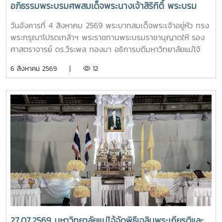
อภิธรรมพระบรมศพสมเด็จพระนางเจ้าสิริกิติ์ พระบรม
ราชินีนาถ พระบรมราชชนนีพันปีหลวง พร้อมเข้ากราบ
วันอังคารที่ 4 สิงหาคม 2569 พระบาทสมเด็จพระเจ้าอยู่หัว ทรง
ถวายบังคมพระศพ สมเด็จพระเจ้าลูกเธอ เจ้าฟ้าพัชรกิติยา
พระกรุณาโปรดเกล้าฯ พระราชทานพระบรมราชานุญาตให้ รอง
ภา นเรนทิราเทพยวดี กรมหลวงราชสาริณีสิริพัชร มหา
ศาสตราจารย์ ดร.วีระพล ทองมา อธิการบดีมหาวิทยาลัยแม่โจ้
วัชรราชธิดา
พร้อมด้วย คณะผู้บริหารมหาวิทยาลัย สมาคมศิษย์เก่า และ
6 สิงหาคม 2569 |
12
บุคลากร รวมจำนวน 25 คน เป็นเจ้าภาพพระพิธีธรรมสวดพระ
อภิธรรมพระบรมศพสมเด็จพระนางเจ้าสิริกิติ์ พระบรมราชินีนาถ
พระบรมราชชนนีพันปีหลวง ณ พระที่นั่งดุสิตมหาปราสาท
พระบรมมหาราชวัง และเข้ากราบถวายบังคมพระศพสมเด็จ
พระเจ้าลูกเธอ เจ้าฟ้าพัชรกิติยาภา นเรนทิราเทพยวดี กรมหลวง
ราชสาริณีสิริพัชร มหาวัชรราชธิดา ณ พระที่นั่งพิมานรัตยา
พระบรมมหาราชวังการเข้าร่วมพิธีในครั้งนี้ นับเป็นพระ
มหากรุณาธิคุณล้นเกล้าล้นกระหม่อมแก่คณะผู้บริหาร
มหาวิทยาลัย สมาคมศิษย์เก่า และบุคลากร มหาวิทยาลัยแม่โจ้ที่ได้
ร่วมแสดงความจงรักภักดี ถวายความอาลัยและน้อมรำลึกในพระ
มหากรุณาธิคุณอย่างหาที่สุดมิได้
27.07.2569 มหาวิทยาลัยแม่โจ้จัดพิธีเฉลิมพระเกียรติและ