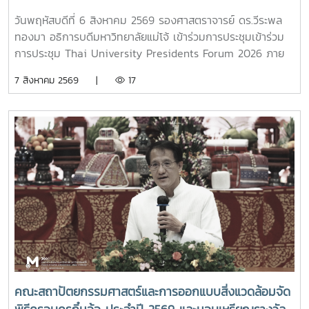
วันพฤหัสบดีที่ 6 สิงหาคม 2569 รองศาสตราจารย์ ดร.วีระพล
ทองมา อธิการบดีมหาวิทยาลัยแม่โจ้ เข้าร่วมการประชุมเข้าร่วม
การประชุม Thai University Presidents Forum 2026 ภาย
ใตัหัวข้อ “พลิกโฉมประเทศไทย พลิกโฉมมหาวิทยาลัยกับ AI” โดย
7 สิงหาคม 2569 |
17
ได้รับเกียรติจาก ศาสตราจารย์ ดร.ยศชนัน วงศ์สวัสดิ์ รองนายก
รัฐมนตรีและรัฐมนตรีว่าการกระทรวงการอุดมศึกษา
วิทยาศาสตร์ วิจัยและนวัตกรรม เป็นประธานเปิดงาน ณ โรงแรม
เซ็นทารา แกรนด์ แอท เซ็นทรัลพลาซ่าลาดพร้าว กทม.สำหรับ
การประชุม Thai University Presidential Forum 2026 มี
นายดนุพร ปุณณกันต์ ผู้ช่วยรัฐมนตรีประจำกระทรวง อว.
ทพญ.ศรีญาดา ปาลิมาพันธ์ ที่ปรึกษา รมว.อว. ศ.ดร.ศุภชัย
ปทุมนากุล ปลัดกระทรวง อว. ดร.พันธุ์เพิ่มศักดิ์ อารุณี รองปลัด
กระทรวง อว. นางศรินยา สาขากร ผู้ช่วยปลัดกระทรวง อว.
คณะผู้บริหารหน่วยงานในกระทรวง อว. Professor Tan Eng
Chye, President, National University of Singapore
Professor Yang Bin , Vice Chancellor, Tsinghua
University Council Professor Tan Eng Chye อธิการบดี
คณะสถาปัตยกรรมศาสตร์และการออกแบบสิ่งแวดล้อมจัด
มหาวิทยาลัยแห่งชาติสิงคโปร์ Professor Yang Bin รองประธาน