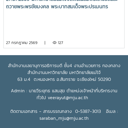
ถวายพระพรชัยมงคล พระบาทสมเด็จพระปรเมนทร
รามาธิบดีศรีสินทร มหาวชิราลงกรณ พระวชิรเกล้าเจ้าอยู่
หัว เนื่องในโอกาสวันเฉลิมพระชนมพรรษา 28 กรกฎาคม
2569
27 กรกฎาคม 2569 |
127
สำนักงานเลขานุการอธิการบดี ชั้น4 งานอำนวยการ กองกลาง
สำนักงานมหาวิทยาลัย มหาวิทยาลัยแม่โจ้
63 ม.4 ต.หนองหาร อ.สันทราย จ.เชียงใหม่ 50290
Admin : นายวีระยุทธ แสนสุข ตำแหน่งเจ้าหน้าที่บริหารงาน
ทั่วไป
veerayut@mju.ac.th
ติดตามเอกสาร - สารบรรณกลาง 0-5387-3013 อีเมล :
saraban_mju@mju.ac.th