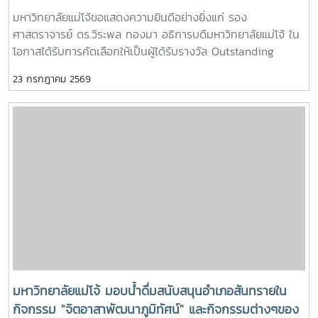
มหาวิทยาลัยแม่โจ้มีการส่งเสริมความร่วมมือระดับนานาชาติ
รับรางวัล Outstanding SEARCA Scholarship Alumni
มหาวิทยาลัยแม่โจ้ขอแสดงความยินดีอย่างยิ่งแก่ รอง
สนับสนุนการแลกเปลี่ยนองค์ความรู้ และขยายเครือข่ายความร่วม
(OSSA) Awards 2026
ศาสตราจารย์ ดร.วีระพล ทองมา อธิการบดีมหาวิทยาลัยแม่โจ้ ใน
มือกับองค์กรทั้งในประเทศและต่างประเทศ เพื่อร่วมขับเคลื่อนการ
โอกาสได้รับการคัดเลือกให้เป็นผู้ได้รับรางวัล Outstanding
พัฒนาที่ยั่งยืนตามเป้าหมายการพัฒนาที่ยั่งยืน
SEARCA Scholarship Alumni (OSSA) Awards 2026 จาก
23 กรกฎาคม 2569
ศูนย์ภูมิภาคเอเชียตะวันออกเฉียงใต้ว่าด้วยบัณฑิตศึกษาและการ
วิจัยด้านการเกษตร หรือ Southeast Asian Regional Center
for Graduate Study and Research in Agriculture
(SEARCA) นับเป็นรางวัลเกียรติยศระดับภูมิภาคที่มอบแก่ศิษย์เก่า
ทุน SEARCA ผู้มีความสำเร็จโดดเด่นทางวิชาชีพ มีภาวะผู้นำ และ
สร้างคุณูปการสำคัญต่อการพัฒนาการเกษตร ชนบท ชุมชน และ
สังคมอย่างยั่งยืนรางวัล Outstanding SEARCA Scholarship
Alumni (OSSA) จัดตั้งขึ้นเพื่อเชิดชูเกียรติศิษย์เก่าผู้ได้รับทุนการ
ศึกษาระดับบัณฑิตศึกษาจาก SEARCA ซึ่งได้นำองค์ความรู้
ประสบการณ์ และศักยภาพที่ได้รับจากการศึกษาไปสร้างคุณ
ประโยชน์ต่อองค์กร ชุมชน ประเทศ และภูมิภาคเอเชียตะวันออก
เฉียงใต้ ตลอดจนเป็นแบบอย่างที่สะท้อนค่านิยมและปรัชญาของ
SEARCA ผ่านความสำเร็จในวิชาชีพ การบริการสาธารณะ และ
มหาวิทยาลัยแม่โจ้ มอบน้ำดื่มสนับสนุนอำเภอสันทรายใน
การอุทิศตนเพื่อส่วนรวมในปี 2026 การพิจารณารางวัล
กิจกรรม "จิตอาสาพัฒนาภูมิทัศน์" และกิจกรรมต่างๆของ