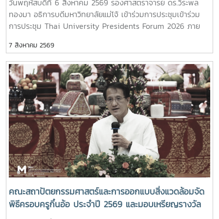
วันพฤหัสบดีที่ 6 สิงหาคม 2569 รองศาสตราจารย์ ดร.วีระพล
ทองมา อธิการบดีมหาวิทยาลัยแม่โจ้ เข้าร่วมการประชุมเข้าร่วม
การประชุม Thai University Presidents Forum 2026 ภาย
ใตัหัวข้อ “พลิกโฉมประเทศไทย พลิกโฉมมหาวิทยาลัยกับ AI” โดย
7 สิงหาคม 2569
ได้รับเกียรติจาก ศาสตราจารย์ ดร.ยศชนัน วงศ์สวัสดิ์ รองนายก
รัฐมนตรีและรัฐมนตรีว่าการกระทรวงการอุดมศึกษา วิทยาศาสตร์
วิจัยและนวัตกรรม เป็นประธานเปิดงาน ณ โรงแรมเซ็นทารา แก
รนด์ แอท เซ็นทรัลพลาซ่าลาดพร้าว กทม.สำหรับการประชุม Thai
University Presidential Forum 2026 มี นายดนุพร ปุณณ
กันต์ ผู้ช่วยรัฐมนตรีประจำกระทรวง อว. ทพญ.ศรีญาดา ปาลิมา
พันธ์ ที่ปรึกษา รมว.อว. ศ.ดร.ศุภชัย ปทุมนากุล ปลัดกระทรวง
อว. ดร.พันธุ์เพิ่มศักดิ์ อารุณี รองปลัดกระทรวง อว. นางศรินยา
สาขากร ผู้ช่วยปลัดกระทรวง อว. คณะผู้บริหารหน่วยงานใน
กระทรวง อว. Professor Tan Eng Chye, President, National
University of Singapore Professor Yang Bin , Vice
Chancellor, Tsinghua University Council Professor Tan
Eng Chye อธิการบดีมหาวิทยาลัยแห่งชาติสิงคโปร์ Professor
คณะสถาปัตยกรรมศาสตร์และการออกแบบสิ่งแวดล้อมจัด
Yang Bin รองประธานสภามหาวิทยาลัยชิงหวา ตลอดจนประธาน
พิธีครอบครูกิ๋นอ้อ ประจำปี 2569 และมอบเหรียญรางวัล
ที่ประชุมอธิการบดี ทั้ง 4 แห่ง ได้แก่ ที่ประชุมอธิการบดีแห่ง
เรียนดี เกียรติบัตรแก่นักศึกษาที่สร้างชื่อเสียง เพื่อสืบสาน