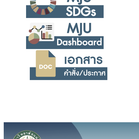
.
.
.