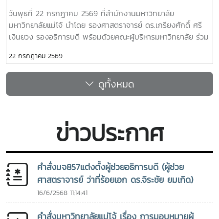
ครอบคลุมผลงานสำคัญ 4 ด้าน ได้แก่ การสอน (Teaching) การ
อำเภอสันทราย
วันพุธที่ 22 กรกฎาคม 2569 ที่สำนักงานมหาวิทยาลัย
วิจัย (Research) การบริการสาธารณะและการพัฒนาชุมชน
มหาวิทยาลัยแม่โจ้ นำโดย รองศาสตราจารย์ ดร.เกรียงศักดิ์ ศรี
(Public Service and Community Development) และธุรกิจ
เงินยวง รองอธิการบดี พร้อมด้วยคณะผู้บริหารมหาวิทยาลัย ร่วม
การเกษตรและการเป็นผู้ประกอบการ (Agribusiness and
มอบน้ำดื่มแก่ นายนพดล สุระสังวาลย์ นายอำเภอสันทราย จำนวน
Entrepreneurship) โดยให้ความสำคัญกับผลงานที่สามารถสร้าง
22 กรกฎาคม 2569
100 แพ็ค เพื่อใช้ในกิจกรรม “จิตอาสาพัฒนาภูมิทัศน์ อำเภอ
ผลกระทบอย่างเป็นรูปธรรมต่อการพัฒนาการเกษตรและชนบท
สันทราย จังหวัดเชียงใหม่” ซึ่งจัดขึ้นเนื่องในโอกาสวันสำคัญของ
อย่างยั่งยืน โดยในปีนี้ การมอบรางวัล OSSA Awards 2026 มี
ดูทั้งหมด
ชาติไทย เพื่อเฉลิมพระเกียรติพระบาทสมเด็จพระเจ้าอยู่หัว เนื่องใน
ความสำคัญเป็นพิเศษ เนื่องจากจัดขึ้นในวาระเฉลิมฉลอง ครบ
โอกาสวันเฉลิมพระชนมพรรษา 28 กรกฎาคม 2569 พร้อมทั้ง
รอบ 60 ปีของ SEARCA ซึ่งเป็นองค์กรระดับภูมิภาคภายใต้ the
สนับสนุนโครงการ “ชาวเชียงใหม่ปลูกป่า รักษ์โลก เพิ่มพื้นที่สี
Southeast Asian Ministers of Education (SEAMEO) และมี
เขียวสู่ชุมชน” แก่ผู้เข้าร่วมกิจกรรมและประชาชนที่มาใช้บริการ
บทบาทสำคัญในการพัฒนาศักยภาพบุคลากร ส่งเสริมการศึกษา
ข่าวประกาศ
และการวิจัย ตลอดจนสร้างเครือข่ายความร่วมมือเพื่อการ
พัฒนาการเกษตรและชนบทในภูมิภาคเอเชียตะวันออกเฉียงใต้มา
อย่างต่อเนื่องจากศิษย์เก่าทุน DAAD–SEARCA สู่ผู้นำ
คำสั่งมจ857แต่งตั้งผู้ช่วยอธิการบดี (ผู้ช่วย
มหาวิทยาลัยด้านการเกษตรรองศาสตราจารย์ ดร.วีระพล ทองมา
ศาสตราจารย์ ว่าที่ร้อยเอก ดร.จิระชัย ยมเกิด)
เป็นศิษย์เก่าของ University of the Philippines Los Baños
(UPLB) ประเทศฟิลิปปินส์ โดยได้รับทุนการศึกษาระดับปริญญา
16/6/2568 11:14:41
เอกจาก German Academic Exchange Service (DAAD)–
SEARCA Scholarship และสำเร็จการศึกษาระดับ Doctor of
คำสั่งมหาวิทยาลัยแม่โจ้ เรื่อง การมอบหมายผู้