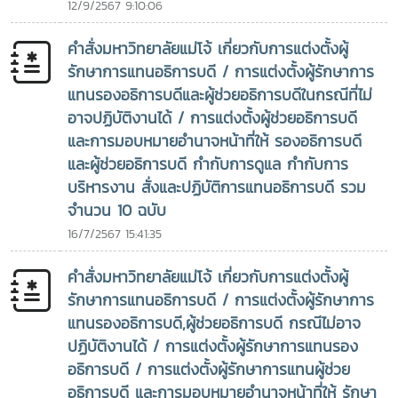
12/9/2567 9:10:06
การเกษตรที่ให้ความสำคัญกับคุณภาพชีวิตและความอยู่ดีมีสุข ซึ่ง
แนวทางดังกล่าวมีส่วนสำคัญในการ เสริมพลังแก่เกษตรกรและ
คำสั่งมหาวิทยาลัยแม่โจ้ เกี่ยวกับการแต่งตั้งผู้
ชุมชนกลุ่มชาติพันธุ์ให้สามารถพัฒนาวิถีการดำรงชีวิตและสร้าง
รักษาการแทนอธิการบดี / การแต่งตั้งผู้รักษาการ
รายได้อย่างยั่งยืน บนพื้นฐานของอัตลักษณ์และศักยภาพของท้อง
แทนรองอธิการบดีและผู้ช่วยอธิการบดีในกรณีที่ไม่
ถิ่น การมีส่วนร่วม ความเป็นเจ้าของ และศักดิ์ศรีของชุมชน
อาจปฏิบัติงานได้ / การแต่งตั้งผู้ช่วยอธิการบดี
สะท้อนถึงการเชื่อมโยงองค์ความรู้จากมหาวิทยาลัยสู่การพัฒนา
และการมอบหมายอำนาจหน้าที่ให้ รองอธิการบดี
พื้นที่จริง และการสร้างผลกระทบเชิงบวกแก่สังคมอย่างเป็นรูป
และผู้ช่วยอธิการบดี กำกับการดูแล กำกับการ
ธรรมเกียรติประวัติแห่งความเป็นผู้นำทางการศึกษาและความร่วม
บริหารงาน สั่งและปฏิบัติการแทนอธิการบดี รวม
มือระหว่างประเทศ ตลอดเส้นทางการทำงานด้านวิชาการและการ
จำนวน 10 ฉบับ
บริหาร รองศาสตราจารย์ ดร.วีระพล ทองมา ได้รับการยอมรับ
จากองค์กรและเครือข่ายทางการศึกษาทั้งในประเทศไทยและต่าง
16/7/2567 15:41:35
ประเทศอย่างต่อเนื่อง โดยเฉพาะด้าน ภาวะผู้นำทางการศึกษา การ
คำสั่งมหาวิทยาลัยแม่โจ้ เกี่ยวกับการแต่งตั้งผู้
พัฒนาสถาบันอุดมศึกษา และการสร้างเครือข่ายความร่วมมือ
ระหว่างประเทศในปี ค.ศ. 2019 ท่านได้รับรางวัล 2019
รักษาการแทนอธิการบดี / การแต่งตั้งผู้รักษาการ
Outstanding UPLB Alumnus Award และ 2019 College
แทนรองอธิการบดี,ผู้ช่วยอธิการบดี กรณีไม่อาจ
Distinguished Alumnus for Educational Leadership
ปฏิบัติงานได้ / การแต่งตั้งผู้รักษาการแทนรอง
Award ในโอกาสการเฉลิมฉลอง 101st UPLB Loyalty Day เมื่อ
อธิการบดี / การแต่งตั้งผู้รักษาการแทนผู้ช่วย
วันที่ 9 ตุลาคม 2019 ซึ่งสะท้อนถึงการได้รับการยอมรับจาก
อธิการบดี และการมอบหมายอำนาจหน้าที่ให้ รักษา