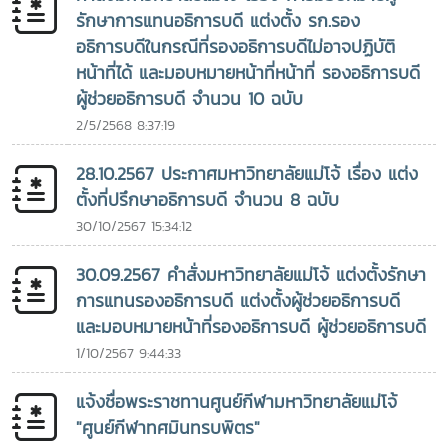
Philosophy (Ph.D.) in Extension Education จาก
รักษาการแทนอธิการบดี แต่งตั้ง รก.รอง
University of the Philippines Los Baños ในปี ค.ศ.
อธิการบดีในกรณีที่รองอธิการบดีไม่อาจปฏิบัติ
2001ประสบการณ์ทางวิชาการและการสร้างเครือข่ายความร่วมมือ
หน้าที่ได้ และมอบหมายหน้าที่หน้าที่ รองอธิการบดี
ระหว่างประเทศในช่วงการศึกษาที่ UPLB ได้เป็นส่วนสำคัญในการ
ผู้ช่วยอธิการบดี จำนวน 10 ฉบับ
หล่อหลอมแนวคิดด้านการพัฒนาการศึกษา การเกษตร และชุมชน
2/5/2568 8:37:19
ตลอดจนการสร้างความร่วมมือระหว่างสถาบันอุดมศึกษา ซึ่งต่อ
มาได้ถูกนำมาขยายผลอย่างต่อเนื่องตลอดเส้นทางการทำงานและ
28.10.2567 ประกาศมหาวิทยาลัยแม่โจ้ เรื่อง แต่ง
การบริหารมหาวิทยาลัยSEARCA ยกย่องภาวะผู้นำเพื่อการพัฒนา
ตั้งที่ปรึกษาอธิการบดี จำนวน 8 ฉบับ
ชนบทและชุมชนอย่างยั่งยืนการได้รับรางวัล OSSA Awards 2026
30/10/2567 15:34:12
ของ รองศาสตราจารย์ ดร.วีระพล ทองมา นับเป็นการยอมรับใน
ระดับนานาชาติต่อภาวะผู้นำและความมุ่งมั่นในการขับเคลื่อน
30.09.2567 คำสั่งมหาวิทยาลัยแม่โจ้ แต่งตั้งรักษา
สถาบันอุดมศึกษาให้เป็นกลไกสำคัญของการพัฒนาชนบท ชุมชน
การแทนรองอธิการบดี แต่งตั้งผู้ช่วยอธิการบดี
และภาคการเกษตรอย่างยั่งยืน โดย SEARCA ยกย่องท่านในฐานะ
และมอบหมายหน้าที่รองอธิการบดี ผู้ช่วยอธิการบดี
ผู้นำที่มีความมุ่งมั่นในการ เปลี่ยนบทบาทของการอุดมศึกษาให้
เป็นพลังขับเคลื่อนการพัฒนาชนบทและชุมชน โดยภายใต้การนำ
1/10/2567 9:44:33
ของท่าน มหาวิทยาลัยแม่โจ้ได้ส่งเสริมการพัฒนาการท่องเที่ยว
เชิงเกษตรโดยชุมชน (Community-Based Agritourism) การ
แจ้งชื่อพระราชทานศูนย์กีฬามหาวิทยาลัยแม่โจ้
เสริมสร้างความเข้มแข็งของวิสาหกิจและเศรษฐกิจท้องถิ่น การส่ง
"ศูนย์กีฬาทศมินทรบพิตร"
เสริมการใช้พลังงานหมุนเวียน ตลอดจนการขับเคลื่อนแนวคิด