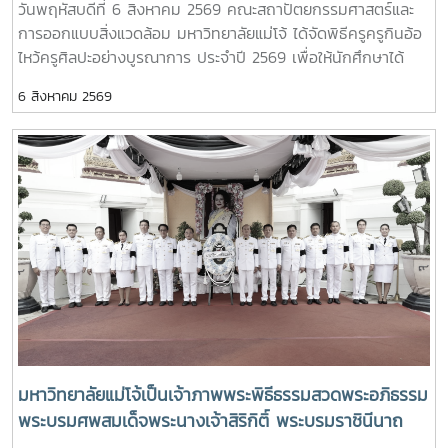
วันพฤหัสบดีที่ 6 สิงหาคม 2569 คณะสถาปัตยกรรมศาสตร์และ
ประเทศไทย (ทปอ.) ที่ประชุมอธิการบดีมหาวิทยาลัยราชภัฏ
ประเพณีอันทรงคุณค่า แสดงความเคารพต่อครูบาอาจารย์
การออกแบบสิ่งแวดล้อม มหาวิทยาลัยแม่โจ้ ได้จัดพิธีครูครูกินอ้อ
(ทปอ.มรภ.) ที่ประชุมอธิการบดีมหาวิทยาลัยเทคโนโลยีราชมงคล
และความเป็นสิริมงคลก่อนเริ่มต้นเส้นทางแห่งการเรียนรู้
ไหว้ครูศิลปะอย่างบูรณาการ ประจำปี 2569 เพื่อให้นักศึกษาได้
(ทปอ.มทร.) สมาคมสถาบันอุดมศึกษาเอกชนแห่งประเทศไทย
แสดงถึงความเคารพนอบน้อมและระลึกถึงพระคุณของครูอาจารย์
(สสอท.)ภายในงานยังมีการแลกเปลี่ยนประสบการณ์ด้าน
6 สิงหาคม 2569
เกิดตระหนักถึงความสำคัญของศิลปวัฒนธรรมไทย และอนุรักษ์
Reinventing University ผ่านปาฐกถาจากวิทยากรต่างประเทศ
สืบสาน และเผยแพร่ ศิลปวัฒนธรรมท้องถิ่นแบบล้านนา ตลอดจน
การเสวนาเชิงยุทธศาสตร์ของผู้นำเครือข่ายอุดมศึกษา การนำ
เป็นการเสริมสร้างขวัญและกำลังใจให้กับนักศึกษาคณะ
เสนอกรณีศึกษาการประยุกต์ใช้ AI และนวัตกรรมจากภาคเอกชน
สถาปัตยกรรมศาสตร์และการออกแบบสิ่งแวดล้อมทั้งนี้ได้รับ
รวมถึงกิจกรรม Forum-to-Action เพื่อร่วมกำหนดข้อเสนอเชิง
เกียรติจาก รองศาสตราจารย์ ดร.เกรียงศักดิ์ ศรีเงินยวง รอง
นโยบายและแผนปฏิบัติการในการขับเคลื่อนมหาวิทยาลัยไทยใน
อธิการบดี เป็นประธานในพิธี และกล่าวรายงานความเป็นมาและ
อนาคตการเข้าร่วมประชุมในครั้งนี้มหาวิทยาลัยแม่โจ้ติดตาม
ความสำคัญของพิธีครอบครูกิ๋นอ้อ โดย อาจารย์ ดร.โชคอนันต์
ทิศทางการเปลี่ยนแปลงของการอุดมศึกษาไทย พร้อมแลกเปลี่ยน
วาณิชย์เลิศธนาสาร คณบดีคณะสถาปัตยกรรมฯ และทำพิธีครอบ
องค์ความรู้และสร้างความร่วมมือกับเครือข่ายสถาบันอุดมศึกษา
ครูกิ๋นอ้อแบบล้านนา รวมทั้งได้มอบเหรียญรางวัลเรียนดี เกียรติ
ทั่วประเทศ เพื่อร่วมกันพัฒนามหาวิทยาลัยไทยให้ก้าวทันการ
บัตรแก่นักศึกษาที่สร้างชื่อเสียงแก่คณะและมหาวิทยาลัย
เปลี่ยนแปลงของโลกยุคดิจิทัล และยกระดับศักยภาพด้านการ
ศึกษา วิจัย และนวัตกรรมอย่างยั่งยืน
มหาวิทยาลัยแม่โจ้เป็นเจ้าภาพพระพิธีธรรมสวดพระอภิธรรม
พระบรมศพสมเด็จพระนางเจ้าสิริกิติ์ พระบรมราชินีนาถ
พระบรมราชชนนีพันปีหลวง พร้อมเข้ากราบถวายบังคม