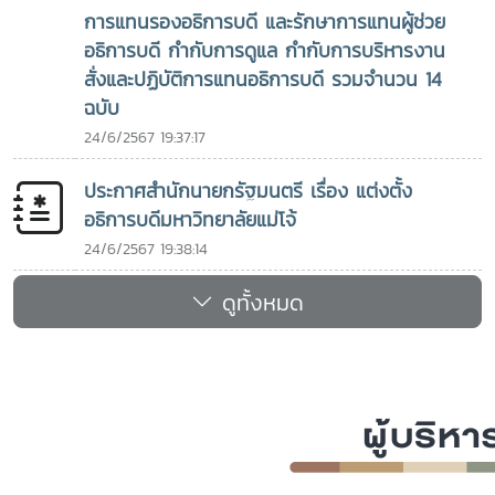
มหาวิทยาลัยที่ท่านสำเร็จการศึกษาในฐานะศิษย์เก่าผู้มีผลงานโดด
การแทนรองอธิการบดี และรักษาการแทนผู้ช่วย
เด่น โดยเฉพาะด้านภาวะผู้นำทางการศึกษาต่อมาในปี ค.ศ. 2021
อธิการบดี กำกับการดูแล กำกับการบริหารงาน
ท่านได้รับ UPLBAA Presidential Award ในงาน 103rd
สั่งและปฏิบัติการแทนอธิการบดี รวมจำนวน 14
Loyalty Day and Alumni Awarding Ceremony ซึ่งจัดโดย
ฉบับ
University of the Philippines Los Baños และ UPLB
24/6/2567 19:37:17
Alumni Association (UPLBAA) เมื่อวันที่ 10 ตุลาคม 2021
เพื่อยกย่องบทบาทและคุณูปการของท่านในฐานะศิษย์เก่าที่สร้าง
ประกาศสำนักนายกรัฐมนตรี เรื่อง แต่งตั้ง
ประโยชน์ต่อวงการการศึกษาและเครือข่ายความร่วมมือในปี ค.ศ.
อธิการบดีมหาวิทยาลัยแม่โจ้
2022 ท่านได้รับรางวัล The 2022 Outstanding Philippine
Alumni ด้าน Education and Academic Leadership จาก
24/6/2567 19:38:14
สมาคมนักเรียนเก่าฟิลิปปินส์ในพระบรมราชูปถัมภ์ (The
ดูทั้งหมด
Philippines Alumni Association Under the Patronage of
His Majesty the King) เพื่อเชิดชูเกียรติในฐานะศิษย์เก่า
ฟิลิปปินส์ผู้มีผลงานโดดเด่นด้านการศึกษาและภาวะผู้นำทาง
วิชาการ รวมถึงบทบาทสำคัญในการส่งเสริมและเชื่อมโยงความ
ร่วมมือระหว่างประเทศ โดยเฉพาะระหว่างสถาบันอุดมศึกษาใน
ภูมิภาคเอเชียตะวันออกเฉียงใต้เกียรติประวัติเหล่านี้สะท้อนถึงเส้น
ทางแห่งความมุ่งมั่นในการนำความรู้และประสบการณ์จากการ
ศึกษาไปพัฒนาสถาบันการศึกษา สังคม และชุมชน ตลอดจนสร้าง