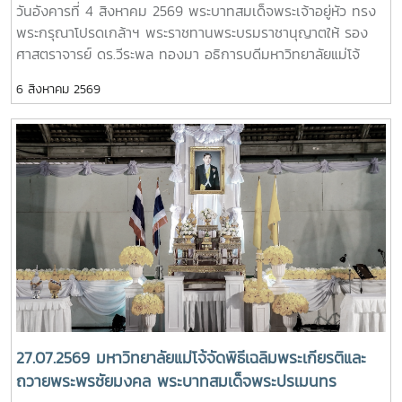
วันอังคารที่ 4 สิงหาคม 2569 พระบาทสมเด็จพระเจ้าอยู่หัว ทรง
พระศพ สมเด็จพระเจ้าลูกเธอ เจ้าฟ้าพัชรกิติยาภา นเรนทิ
พระกรุณาโปรดเกล้าฯ พระราชทานพระบรมราชานุญาตให้ รอง
ราเทพยวดี กรมหลวงราชสาริณีสิริพัชร มหาวัชรราชธิดา
ศาสตราจารย์ ดร.วีระพล ทองมา อธิการบดีมหาวิทยาลัยแม่โจ้
พร้อมด้วย คณะผู้บริหารมหาวิทยาลัย สมาคมศิษย์เก่า และ
6 สิงหาคม 2569
บุคลากร รวมจำนวน 25 คน เป็นเจ้าภาพพระพิธีธรรมสวดพระ
อภิธรรมพระบรมศพสมเด็จพระนางเจ้าสิริกิติ์ พระบรมราชินีนาถ
พระบรมราชชนนีพันปีหลวง ณ พระที่นั่งดุสิตมหาปราสาท
พระบรมมหาราชวัง และเข้ากราบถวายบังคมพระศพสมเด็จ
พระเจ้าลูกเธอ เจ้าฟ้าพัชรกิติยาภา นเรนทิราเทพยวดี กรมหลวง
ราชสาริณีสิริพัชร มหาวัชรราชธิดา ณ พระที่นั่งพิมานรัตยา
พระบรมมหาราชวังการเข้าร่วมพิธีในครั้งนี้ นับเป็นพระ
มหากรุณาธิคุณล้นเกล้าล้นกระหม่อมแก่คณะผู้บริหารมหาวิทยาลัย
สมาคมศิษย์เก่า และบุคลากร มหาวิทยาลัยแม่โจ้ที่ได้ร่วมแสดง
ความจงรักภักดี ถวายความอาลัยและน้อมรำลึกในพระ
มหากรุณาธิคุณอย่างหาที่สุดมิได้
27.07.2569 มหาวิทยาลัยแม่โจ้จัดพิธีเฉลิมพระเกียรติและ
ถวายพระพรชัยมงคล พระบาทสมเด็จพระปรเมนทร