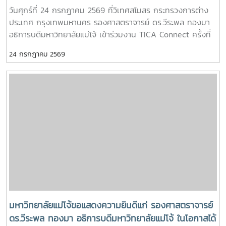
พัฒนาที่ยั่งยืน โดย กรมความร่วมมือระหว่างประเทศ
วันศุกร์ที่ 24 กรกฎาคม 2569 ที่วิเทศสโมสร กระทรวงการต่าง
ประเทศ กรุงเทพมหานคร รองศาสตราจารย์ ดร.วีระพล ทองมา
อธิการบดีมหาวิทยาลัยแม่โจ้ เข้าร่วมงาน TICA Connect ครั้งที่
11 ภายใต้หัวข้อ "Thailand – United Nations Partnership for
24 กรกฎาคม 2569
Inclusive and Sustainable Future through South-South
and Triangular Cooperation" ซึ่งจัดโดยกรมความร่วมมือ
ระหว่างประเทศ (Thailand International Cooperation
Agency: TICA) กระทรวงการต่างประเทศ เพื่อร่วมแลกเปลี่ยน
องค์ความรู้และประสบการณ์ด้านความร่วมมือเพื่อการพัฒนา
ระหว่างประเทศไทยและองค์การสหประชาชาติภายในงานมีการ
ปาฐกถาพิเศษโดยผู้แทนองค์การสหประชาชาติประจำประเทศไทย
การเสวนาแลกเปลี่ยนแนวปฏิบัติที่ดีด้านความร่วมมือเพื่อการ
พัฒนา โดยผู้แทนจากองค์การอนามัยโลก (WHO) กองทุน
ประชากรแห่งสหประชาชาติ (UNFPA) และคณะกรรมาธิการ
เศรษฐกิจและสังคมแห่งสหประชาชาติสำหรับเอเชียและแปซิฟิก
(UNESCAP) รวมถึงการเสวนาเกี่ยวกับบทบาทของอาสาสมัครใน
การขับเคลื่อนการพัฒนาท้องถิ่น พร้อมนิทรรศการนำเสนอผล
มหาวิทยาลัยแม่โจ้ขอแสดงความยินดีแก่ รองศาสตราจารย์
สำเร็จของความร่วมมือด้านการพัฒนาระหว่างประเทศทั้งนี้
ดร.วีระพล ทองมา อธิการบดีมหาวิทยาลัยแม่โจ้ ในโอกาสได้