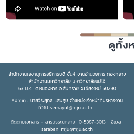
อุทิศตนตลอดเส้นทางการทำงานเพื่อยกระดับการศึกษา พัฒนา
ภาคการเกษตร เสริมสร้างความเข้มแข็งของชุมชน และขยายเครือ
ข่ายความร่วมมือในระดับนานาชาติ อันนำมาซึ่งการยอมรับในระดับ
ภูมิภาค และสร้างชื่อเสียงและความภาคภูมิใจให้แก่มหาวิทยาลัยแม่
โจ้และประเทศไทย
สำนักงานเลขานุการอธิการบดี ชั้น4 งานอำนวยการ กองกลาง
สำนักงานมหาวิทยาลัย มหาวิทยาลัยแม่โจ้
63 ม.4 ต.หนองหาร อ.สันทราย จ.เชียงใหม่ 50290
Admin : นายวีระยุทธ แสนสุข ตำแหน่งเจ้าหน้าที่บริหารงาน
ทั่วไป
veerayut@mju.ac.th
ติดตามเอกสาร - สารบรรณกลาง 0-5387-3013 อีเมล :
saraban_mju@mju.ac.th