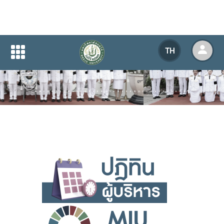
TH
Previous
Next
.
.