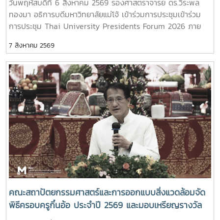
วันพฤหัสบดีที่ 6 สิงหาคม 2569 รองศาสตราจารย์ ดร.วีระพล
ทองมา อธิการบดีมหาวิทยาลัยแม่โจ้ เข้าร่วมการประชุมเข้าร่วม
การประชุม Thai University Presidents Forum 2026 ภาย
ใตัหัวข้อ “พลิกโฉมประเทศไทย พลิกโฉมมหาวิทยาลัยกับ AI” โดย
7 สิงหาคม 2569
ได้รับเกียรติจาก ศาสตราจารย์ ดร.ยศชนัน วงศ์สวัสดิ์ รองนายก
รัฐมนตรีและรัฐมนตรีว่าการกระทรวงการอุดมศึกษา วิทยาศาสตร์
วิจัยและนวัตกรรม เป็นประธานเปิดงาน ณ โรงแรมเซ็นทารา แก
รนด์ แอท เซ็นทรัลพลาซ่าลาดพร้าว กทม.สำหรับการประชุม Thai
University Presidential Forum 2026 มี นายดนุพร ปุณณ
กันต์ ผู้ช่วยรัฐมนตรีประจำกระทรวง อว. ทพญ.ศรีญาดา ปาลิมา
พันธ์ ที่ปรึกษา รมว.อว. ศ.ดร.ศุภชัย ปทุมนากุล ปลัดกระทรวง
อว. ดร.พันธุ์เพิ่มศักดิ์ อารุณี รองปลัดกระทรวง อว. นางศรินยา
สาขากร ผู้ช่วยปลัดกระทรวง อว. คณะผู้บริหารหน่วยงานใน
กระทรวง อว. Professor Tan Eng Chye, President, National
University of Singapore Professor Yang Bin , Vice
Chancellor, Tsinghua University Council Professor Tan
Eng Chye อธิการบดีมหาวิทยาลัยแห่งชาติสิงคโปร์ Professor
คณะสถาปัตยกรรมศาสตร์และการออกแบบสิ่งแวดล้อมจัด
Yang Bin รองประธานสภามหาวิทยาลัยชิงหวา ตลอดจนประธาน
พิธีครอบครูกิ๋นอ้อ ประจำปี 2569 และมอบเหรียญรางวัล
ที่ประชุมอธิการบดี ทั้ง 4 แห่ง ได้แก่ ที่ประชุมอธิการบดีแห่ง
เรียนดี เกียรติบัตรแก่นักศึกษาที่สร้างชื่อเสียง เพื่อสืบสาน