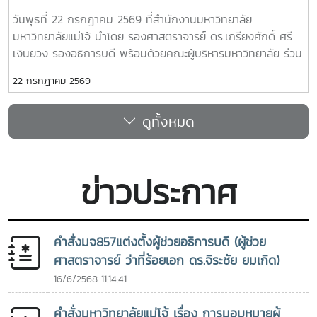
ครอบคลุมผลงานสำคัญ 4 ด้าน ได้แก่ การสอน (Teaching) การ
อำเภอสันทราย
วันพุธที่ 22 กรกฎาคม 2569 ที่สำนักงานมหาวิทยาลัย
วิจัย (Research) การบริการสาธารณะและการพัฒนาชุมชน
มหาวิทยาลัยแม่โจ้ นำโดย รองศาสตราจารย์ ดร.เกรียงศักดิ์ ศรี
(Public Service and Community Development) และธุรกิจ
เงินยวง รองอธิการบดี พร้อมด้วยคณะผู้บริหารมหาวิทยาลัย ร่วม
การเกษตรและการเป็นผู้ประกอบการ (Agribusiness and
มอบน้ำดื่มแก่ นายนพดล สุระสังวาลย์ นายอำเภอสันทราย จำนวน
Entrepreneurship) โดยให้ความสำคัญกับผลงานที่สามารถสร้าง
22 กรกฎาคม 2569
100 แพ็ค เพื่อใช้ในกิจกรรม “จิตอาสาพัฒนาภูมิทัศน์ อำเภอ
ผลกระทบอย่างเป็นรูปธรรมต่อการพัฒนาการเกษตรและชนบท
สันทราย จังหวัดเชียงใหม่” ซึ่งจัดขึ้นเนื่องในโอกาสวันสำคัญของ
อย่างยั่งยืน โดยในปีนี้ การมอบรางวัล OSSA Awards 2026 มี
ดูทั้งหมด
ชาติไทย เพื่อเฉลิมพระเกียรติพระบาทสมเด็จพระเจ้าอยู่หัว เนื่องใน
ความสำคัญเป็นพิเศษ เนื่องจากจัดขึ้นในวาระเฉลิมฉลอง ครบ
โอกาสวันเฉลิมพระชนมพรรษา 28 กรกฎาคม 2569 พร้อมทั้ง
รอบ 60 ปีของ SEARCA ซึ่งเป็นองค์กรระดับภูมิภาคภายใต้ the
สนับสนุนโครงการ “ชาวเชียงใหม่ปลูกป่า รักษ์โลก เพิ่มพื้นที่สี
Southeast Asian Ministers of Education (SEAMEO) และมี
เขียวสู่ชุมชน” แก่ผู้เข้าร่วมกิจกรรมและประชาชนที่มาใช้บริการ
บทบาทสำคัญในการพัฒนาศักยภาพบุคลากร ส่งเสริมการศึกษา
ข่าวประกาศ
และการวิจัย ตลอดจนสร้างเครือข่ายความร่วมมือเพื่อการ
พัฒนาการเกษตรและชนบทในภูมิภาคเอเชียตะวันออกเฉียงใต้มา
อย่างต่อเนื่องจากศิษย์เก่าทุน DAAD–SEARCA สู่ผู้นำ
คำสั่งมจ857แต่งตั้งผู้ช่วยอธิการบดี (ผู้ช่วย
มหาวิทยาลัยด้านการเกษตรรองศาสตราจารย์ ดร.วีระพล ทองมา
ศาสตราจารย์ ว่าที่ร้อยเอก ดร.จิระชัย ยมเกิด)
เป็นศิษย์เก่าของ University of the Philippines Los Baños
(UPLB) ประเทศฟิลิปปินส์ โดยได้รับทุนการศึกษาระดับปริญญา
16/6/2568 11:14:41
เอกจาก German Academic Exchange Service (DAAD)–
SEARCA Scholarship และสำเร็จการศึกษาระดับ Doctor of
คำสั่งมหาวิทยาลัยแม่โจ้ เรื่อง การมอบหมายผู้