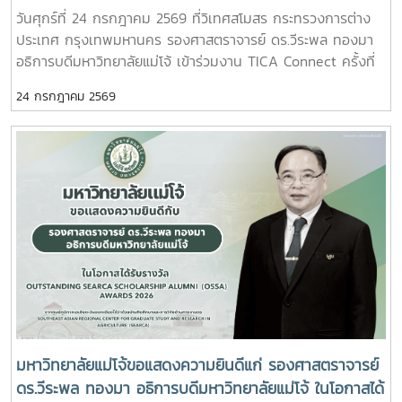
พัฒนาที่ยั่งยืน โดย กรมความร่วมมือระหว่างประเทศ
วันศุกร์ที่ 24 กรกฎาคม 2569 ที่วิเทศสโมสร กระทรวงการต่าง
ประเทศ กรุงเทพมหานคร รองศาสตราจารย์ ดร.วีระพล ทองมา
อธิการบดีมหาวิทยาลัยแม่โจ้ เข้าร่วมงาน TICA Connect ครั้งที่
11 ภายใต้หัวข้อ "Thailand – United Nations Partnership for
24 กรกฎาคม 2569
Inclusive and Sustainable Future through South-South
and Triangular Cooperation" ซึ่งจัดโดยกรมความร่วมมือ
ระหว่างประเทศ (Thailand International Cooperation
Agency: TICA) กระทรวงการต่างประเทศ เพื่อร่วมแลกเปลี่ยน
องค์ความรู้และประสบการณ์ด้านความร่วมมือเพื่อการพัฒนา
ระหว่างประเทศไทยและองค์การสหประชาชาติภายในงานมีการ
ปาฐกถาพิเศษโดยผู้แทนองค์การสหประชาชาติประจำประเทศไทย
การเสวนาแลกเปลี่ยนแนวปฏิบัติที่ดีด้านความร่วมมือเพื่อการ
พัฒนา โดยผู้แทนจากองค์การอนามัยโลก (WHO) กองทุน
ประชากรแห่งสหประชาชาติ (UNFPA) และคณะกรรมาธิการ
เศรษฐกิจและสังคมแห่งสหประชาชาติสำหรับเอเชียและแปซิฟิก
(UNESCAP) รวมถึงการเสวนาเกี่ยวกับบทบาทของอาสาสมัครใน
การขับเคลื่อนการพัฒนาท้องถิ่น พร้อมนิทรรศการนำเสนอผล
มหาวิทยาลัยแม่โจ้ขอแสดงความยินดีแก่ รองศาสตราจารย์
สำเร็จของความร่วมมือด้านการพัฒนาระหว่างประเทศทั้งนี้
ดร.วีระพล ทองมา อธิการบดีมหาวิทยาลัยแม่โจ้ ในโอกาสได้