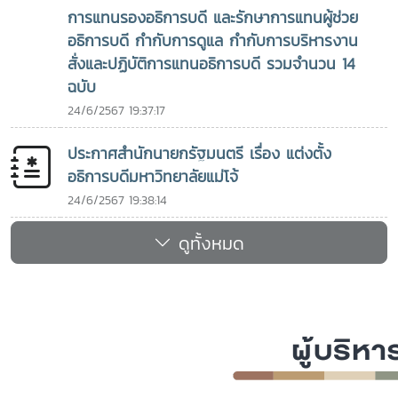
มหาวิทยาลัยที่ท่านสำเร็จการศึกษาในฐานะศิษย์เก่าผู้มีผลงานโดด
การแทนรองอธิการบดี และรักษาการแทนผู้ช่วย
เด่น โดยเฉพาะด้านภาวะผู้นำทางการศึกษาต่อมาในปี ค.ศ. 2021
อธิการบดี กำกับการดูแล กำกับการบริหารงาน
ท่านได้รับ UPLBAA Presidential Award ในงาน 103rd
สั่งและปฏิบัติการแทนอธิการบดี รวมจำนวน 14
Loyalty Day and Alumni Awarding Ceremony ซึ่งจัดโดย
ฉบับ
University of the Philippines Los Baños และ UPLB
24/6/2567 19:37:17
Alumni Association (UPLBAA) เมื่อวันที่ 10 ตุลาคม 2021
เพื่อยกย่องบทบาทและคุณูปการของท่านในฐานะศิษย์เก่าที่สร้าง
ประกาศสำนักนายกรัฐมนตรี เรื่อง แต่งตั้ง
ประโยชน์ต่อวงการการศึกษาและเครือข่ายความร่วมมือในปี ค.ศ.
อธิการบดีมหาวิทยาลัยแม่โจ้
2022 ท่านได้รับรางวัล The 2022 Outstanding Philippine
Alumni ด้าน Education and Academic Leadership จาก
24/6/2567 19:38:14
สมาคมนักเรียนเก่าฟิลิปปินส์ในพระบรมราชูปถัมภ์ (The
ดูทั้งหมด
Philippines Alumni Association Under the Patronage of
His Majesty the King) เพื่อเชิดชูเกียรติในฐานะศิษย์เก่า
ฟิลิปปินส์ผู้มีผลงานโดดเด่นด้านการศึกษาและภาวะผู้นำทาง
วิชาการ รวมถึงบทบาทสำคัญในการส่งเสริมและเชื่อมโยงความ
ร่วมมือระหว่างประเทศ โดยเฉพาะระหว่างสถาบันอุดมศึกษาใน
ภูมิภาคเอเชียตะวันออกเฉียงใต้เกียรติประวัติเหล่านี้สะท้อนถึงเส้น
ทางแห่งความมุ่งมั่นในการนำความรู้และประสบการณ์จากการ
ศึกษาไปพัฒนาสถาบันการศึกษา สังคม และชุมชน ตลอดจนสร้าง