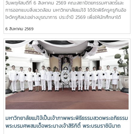
วันพฤหัสบดีที่ 6 สิงหาคม 2569 คณะสถาปัตยกรรมศาสตร์และ
ประเทศไทย (ทปอ.) ที่ประชุมอธิการบดีมหาวิทยาลัยราชภัฏ
ประเพณีอันทรงคุณค่า แสดงความเคารพต่อครูบาอาจารย์
การออกแบบสิ่งแวดล้อม มหาวิทยาลัยแม่โจ้ ได้จัดพิธีครูครูกินอ้อ
(ทปอ.มรภ.) ที่ประชุมอธิการบดีมหาวิทยาลัยเทคโนโลยีราชมงคล
และความเป็นสิริมงคลก่อนเริ่มต้นเส้นทางแห่งการเรียนรู้
ไหว้ครูศิลปะอย่างบูรณาการ ประจำปี 2569 เพื่อให้นักศึกษาได้
(ทปอ.มทร.) สมาคมสถาบันอุดมศึกษาเอกชนแห่งประเทศไทย
แสดงถึงความเคารพนอบน้อมและระลึกถึงพระคุณของครูอาจารย์
(สสอท.)ภายในงานยังมีการแลกเปลี่ยนประสบการณ์ด้าน
6 สิงหาคม 2569
เกิดตระหนักถึงความสำคัญของศิลปวัฒนธรรมไทย และอนุรักษ์
Reinventing University ผ่านปาฐกถาจากวิทยากรต่างประเทศ
สืบสาน และเผยแพร่ ศิลปวัฒนธรรมท้องถิ่นแบบล้านนา ตลอดจน
การเสวนาเชิงยุทธศาสตร์ของผู้นำเครือข่ายอุดมศึกษา การนำ
เป็นการเสริมสร้างขวัญและกำลังใจให้กับนักศึกษาคณะ
เสนอกรณีศึกษาการประยุกต์ใช้ AI และนวัตกรรมจากภาคเอกชน
สถาปัตยกรรมศาสตร์และการออกแบบสิ่งแวดล้อมทั้งนี้ได้รับ
รวมถึงกิจกรรม Forum-to-Action เพื่อร่วมกำหนดข้อเสนอเชิง
เกียรติจาก รองศาสตราจารย์ ดร.เกรียงศักดิ์ ศรีเงินยวง รอง
นโยบายและแผนปฏิบัติการในการขับเคลื่อนมหาวิทยาลัยไทยใน
อธิการบดี เป็นประธานในพิธี และกล่าวรายงานความเป็นมาและ
อนาคตการเข้าร่วมประชุมในครั้งนี้มหาวิทยาลัยแม่โจ้ติดตาม
ความสำคัญของพิธีครอบครูกิ๋นอ้อ โดย อาจารย์ ดร.โชคอนันต์
ทิศทางการเปลี่ยนแปลงของการอุดมศึกษาไทย พร้อมแลกเปลี่ยน
วาณิชย์เลิศธนาสาร คณบดีคณะสถาปัตยกรรมฯ และทำพิธีครอบ
องค์ความรู้และสร้างความร่วมมือกับเครือข่ายสถาบันอุดมศึกษา
ครูกิ๋นอ้อแบบล้านนา รวมทั้งได้มอบเหรียญรางวัลเรียนดี เกียรติ
ทั่วประเทศ เพื่อร่วมกันพัฒนามหาวิทยาลัยไทยให้ก้าวทันการ
บัตรแก่นักศึกษาที่สร้างชื่อเสียงแก่คณะและมหาวิทยาลัย
เปลี่ยนแปลงของโลกยุคดิจิทัล และยกระดับศักยภาพด้านการ
ศึกษา วิจัย และนวัตกรรมอย่างยั่งยืน
มหาวิทยาลัยแม่โจ้เป็นเจ้าภาพพระพิธีธรรมสวดพระอภิธรรม
พระบรมศพสมเด็จพระนางเจ้าสิริกิติ์ พระบรมราชินีนาถ
พระบรมราชชนนีพันปีหลวง พร้อมเข้ากราบถวายบังคม