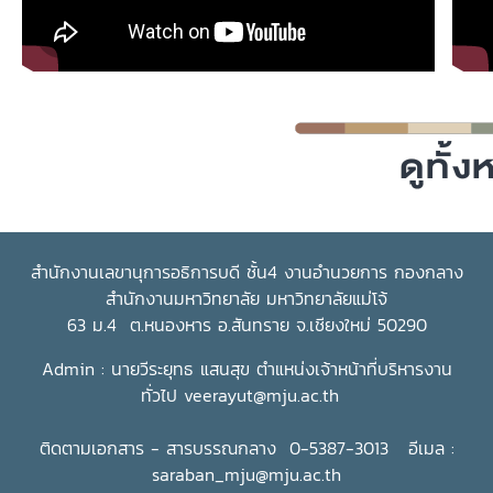
อุทิศตนตลอดเส้นทางการทำงานเพื่อยกระดับการศึกษา พัฒนา
ภาคการเกษตร เสริมสร้างความเข้มแข็งของชุมชน และขยายเครือ
ข่ายความร่วมมือในระดับนานาชาติ อันนำมาซึ่งการยอมรับในระดับ
ภูมิภาค และสร้างชื่อเสียงและความภาคภูมิใจให้แก่มหาวิทยาลัยแม่
โจ้และประเทศไทย
สำนักงานเลขานุการอธิการบดี ชั้น4 งานอำนวยการ กองกลาง
สำนักงานมหาวิทยาลัย มหาวิทยาลัยแม่โจ้
63 ม.4 ต.หนองหาร อ.สันทราย จ.เชียงใหม่ 50290
Admin : นายวีระยุทธ แสนสุข ตำแหน่งเจ้าหน้าที่บริหารงาน
ทั่วไป
veerayut@mju.ac.th
ติดตามเอกสาร - สารบรรณกลาง 0-5387-3013 อีเมล :
saraban_mju@mju.ac.th