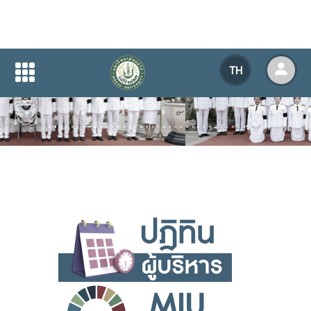
TH
Previous
Next
.
.