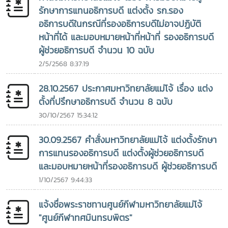
Philosophy (Ph.D.) in Extension Education จาก
รักษาการแทนอธิการบดี แต่งตั้ง รก.รอง
University of the Philippines Los Baños ในปี ค.ศ.
อธิการบดีในกรณีที่รองอธิการบดีไม่อาจปฏิบัติ
2001ประสบการณ์ทางวิชาการและการสร้างเครือข่ายความร่วมมือ
หน้าที่ได้ และมอบหมายหน้าที่หน้าที่ รองอธิการบดี
ระหว่างประเทศในช่วงการศึกษาที่ UPLB ได้เป็นส่วนสำคัญในการ
ผู้ช่วยอธิการบดี จำนวน 10 ฉบับ
หล่อหลอมแนวคิดด้านการพัฒนาการศึกษา การเกษตร และชุมชน
2/5/2568 8:37:19
ตลอดจนการสร้างความร่วมมือระหว่างสถาบันอุดมศึกษา ซึ่งต่อ
มาได้ถูกนำมาขยายผลอย่างต่อเนื่องตลอดเส้นทางการทำงานและ
28.10.2567 ประกาศมหาวิทยาลัยแม่โจ้ เรื่อง แต่ง
การบริหารมหาวิทยาลัยSEARCA ยกย่องภาวะผู้นำเพื่อการพัฒนา
ตั้งที่ปรึกษาอธิการบดี จำนวน 8 ฉบับ
ชนบทและชุมชนอย่างยั่งยืนการได้รับรางวัล OSSA Awards 2026
30/10/2567 15:34:12
ของ รองศาสตราจารย์ ดร.วีระพล ทองมา นับเป็นการยอมรับใน
ระดับนานาชาติต่อภาวะผู้นำและความมุ่งมั่นในการขับเคลื่อน
30.09.2567 คำสั่งมหาวิทยาลัยแม่โจ้ แต่งตั้งรักษา
สถาบันอุดมศึกษาให้เป็นกลไกสำคัญของการพัฒนาชนบท ชุมชน
การแทนรองอธิการบดี แต่งตั้งผู้ช่วยอธิการบดี
และภาคการเกษตรอย่างยั่งยืน โดย SEARCA ยกย่องท่านในฐานะ
และมอบหมายหน้าที่รองอธิการบดี ผู้ช่วยอธิการบดี
ผู้นำที่มีความมุ่งมั่นในการ เปลี่ยนบทบาทของการอุดมศึกษาให้
เป็นพลังขับเคลื่อนการพัฒนาชนบทและชุมชน โดยภายใต้การนำ
1/10/2567 9:44:33
ของท่าน มหาวิทยาลัยแม่โจ้ได้ส่งเสริมการพัฒนาการท่องเที่ยว
เชิงเกษตรโดยชุมชน (Community-Based Agritourism) การ
แจ้งชื่อพระราชทานศูนย์กีฬามหาวิทยาลัยแม่โจ้
เสริมสร้างความเข้มแข็งของวิสาหกิจและเศรษฐกิจท้องถิ่น การส่ง
"ศูนย์กีฬาทศมินทรบพิตร"
เสริมการใช้พลังงานหมุนเวียน ตลอดจนการขับเคลื่อนแนวคิด