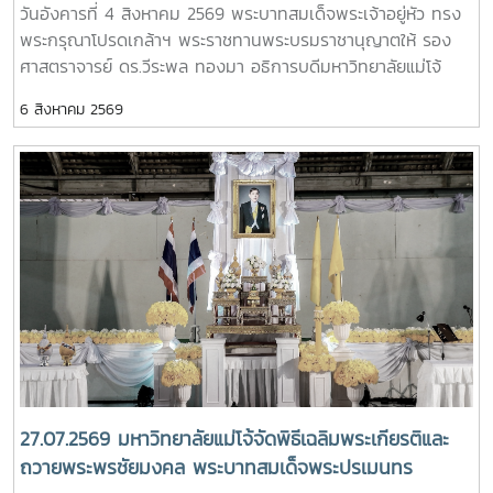
วันอังคารที่ 4 สิงหาคม 2569 พระบาทสมเด็จพระเจ้าอยู่หัว ทรง
พระศพ สมเด็จพระเจ้าลูกเธอ เจ้าฟ้าพัชรกิติยาภา นเรนทิ
พระกรุณาโปรดเกล้าฯ พระราชทานพระบรมราชานุญาตให้ รอง
ราเทพยวดี กรมหลวงราชสาริณีสิริพัชร มหาวัชรราชธิดา
ศาสตราจารย์ ดร.วีระพล ทองมา อธิการบดีมหาวิทยาลัยแม่โจ้
พร้อมด้วย คณะผู้บริหารมหาวิทยาลัย สมาคมศิษย์เก่า และ
6 สิงหาคม 2569
บุคลากร รวมจำนวน 25 คน เป็นเจ้าภาพพระพิธีธรรมสวดพระ
อภิธรรมพระบรมศพสมเด็จพระนางเจ้าสิริกิติ์ พระบรมราชินีนาถ
พระบรมราชชนนีพันปีหลวง ณ พระที่นั่งดุสิตมหาปราสาท
พระบรมมหาราชวัง และเข้ากราบถวายบังคมพระศพสมเด็จ
พระเจ้าลูกเธอ เจ้าฟ้าพัชรกิติยาภา นเรนทิราเทพยวดี กรมหลวง
ราชสาริณีสิริพัชร มหาวัชรราชธิดา ณ พระที่นั่งพิมานรัตยา
พระบรมมหาราชวังการเข้าร่วมพิธีในครั้งนี้ นับเป็นพระ
มหากรุณาธิคุณล้นเกล้าล้นกระหม่อมแก่คณะผู้บริหารมหาวิทยาลัย
สมาคมศิษย์เก่า และบุคลากร มหาวิทยาลัยแม่โจ้ที่ได้ร่วมแสดง
ความจงรักภักดี ถวายความอาลัยและน้อมรำลึกในพระ
มหากรุณาธิคุณอย่างหาที่สุดมิได้
27.07.2569 มหาวิทยาลัยแม่โจ้จัดพิธีเฉลิมพระเกียรติและ
ถวายพระพรชัยมงคล พระบาทสมเด็จพระปรเมนทร