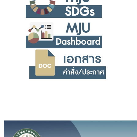
.
.
.