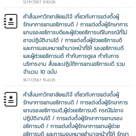
12/9/2567 9:10:06
การเกษตรที่ให้ความสำคัญกับคุณภาพชีวิตและความอยู่ดีมีสุข ซึ่ง
แนวทางดังกล่าวมีส่วนสำคัญในการ เสริมพลังแก่เกษตรกรและ
คำสั่งมหาวิทยาลัยแม่โจ้ เกี่ยวกับการแต่งตั้งผู้
ชุมชนกลุ่มชาติพันธุ์ให้สามารถพัฒนาวิถีการดำรงชีวิตและสร้าง
รักษาการแทนอธิการบดี / การแต่งตั้งผู้รักษาการ
รายได้อย่างยั่งยืน บนพื้นฐานของอัตลักษณ์และศักยภาพของท้อง
แทนรองอธิการบดีและผู้ช่วยอธิการบดีในกรณีที่ไม่
ถิ่น การมีส่วนร่วม ความเป็นเจ้าของ และศักดิ์ศรีของชุมชน
อาจปฏิบัติงานได้ / การแต่งตั้งผู้ช่วยอธิการบดี
สะท้อนถึงการเชื่อมโยงองค์ความรู้จากมหาวิทยาลัยสู่การพัฒนา
และการมอบหมายอำนาจหน้าที่ให้ รองอธิการบดี
พื้นที่จริง และการสร้างผลกระทบเชิงบวกแก่สังคมอย่างเป็นรูป
และผู้ช่วยอธิการบดี กำกับการดูแล กำกับการ
ธรรมเกียรติประวัติแห่งความเป็นผู้นำทางการศึกษาและความร่วม
บริหารงาน สั่งและปฏิบัติการแทนอธิการบดี รวม
มือระหว่างประเทศ ตลอดเส้นทางการทำงานด้านวิชาการและการ
จำนวน 10 ฉบับ
บริหาร รองศาสตราจารย์ ดร.วีระพล ทองมา ได้รับการยอมรับ
จากองค์กรและเครือข่ายทางการศึกษาทั้งในประเทศไทยและต่าง
16/7/2567 15:41:35
ประเทศอย่างต่อเนื่อง โดยเฉพาะด้าน ภาวะผู้นำทางการศึกษา การ
คำสั่งมหาวิทยาลัยแม่โจ้ เกี่ยวกับการแต่งตั้งผู้
พัฒนาสถาบันอุดมศึกษา และการสร้างเครือข่ายความร่วมมือ
ระหว่างประเทศในปี ค.ศ. 2019 ท่านได้รับรางวัล 2019
รักษาการแทนอธิการบดี / การแต่งตั้งผู้รักษาการ
Outstanding UPLB Alumnus Award และ 2019 College
แทนรองอธิการบดี,ผู้ช่วยอธิการบดี กรณีไม่อาจ
Distinguished Alumnus for Educational Leadership
ปฏิบัติงานได้ / การแต่งตั้งผู้รักษาการแทนรอง
Award ในโอกาสการเฉลิมฉลอง 101st UPLB Loyalty Day เมื่อ
อธิการบดี / การแต่งตั้งผู้รักษาการแทนผู้ช่วย
วันที่ 9 ตุลาคม 2019 ซึ่งสะท้อนถึงการได้รับการยอมรับจาก
อธิการบดี และการมอบหมายอำนาจหน้าที่ให้ รักษา