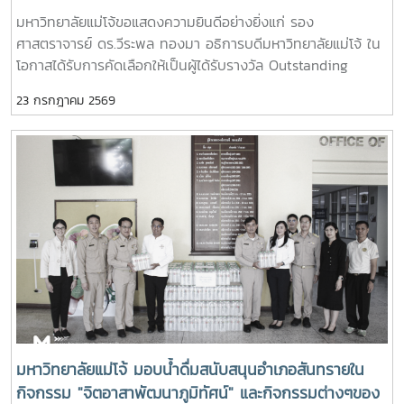
มหาวิทยาลัยแม่โจ้มีการส่งเสริมความร่วมมือระดับนานาชาติ
รับรางวัล Outstanding SEARCA Scholarship Alumni
มหาวิทยาลัยแม่โจ้ขอแสดงความยินดีอย่างยิ่งแก่ รอง
สนับสนุนการแลกเปลี่ยนองค์ความรู้ และขยายเครือข่ายความร่วม
(OSSA) Awards 2026
ศาสตราจารย์ ดร.วีระพล ทองมา อธิการบดีมหาวิทยาลัยแม่โจ้ ใน
มือกับองค์กรทั้งในประเทศและต่างประเทศ เพื่อร่วมขับเคลื่อนการ
โอกาสได้รับการคัดเลือกให้เป็นผู้ได้รับรางวัล Outstanding
พัฒนาที่ยั่งยืนตามเป้าหมายการพัฒนาที่ยั่งยืน
SEARCA Scholarship Alumni (OSSA) Awards 2026 จาก
23 กรกฎาคม 2569
ศูนย์ภูมิภาคเอเชียตะวันออกเฉียงใต้ว่าด้วยบัณฑิตศึกษาและการ
วิจัยด้านการเกษตร หรือ Southeast Asian Regional Center
for Graduate Study and Research in Agriculture
(SEARCA) นับเป็นรางวัลเกียรติยศระดับภูมิภาคที่มอบแก่ศิษย์เก่า
ทุน SEARCA ผู้มีความสำเร็จโดดเด่นทางวิชาชีพ มีภาวะผู้นำ และ
สร้างคุณูปการสำคัญต่อการพัฒนาการเกษตร ชนบท ชุมชน และ
สังคมอย่างยั่งยืนรางวัล Outstanding SEARCA Scholarship
Alumni (OSSA) จัดตั้งขึ้นเพื่อเชิดชูเกียรติศิษย์เก่าผู้ได้รับทุนการ
ศึกษาระดับบัณฑิตศึกษาจาก SEARCA ซึ่งได้นำองค์ความรู้
ประสบการณ์ และศักยภาพที่ได้รับจากการศึกษาไปสร้างคุณ
ประโยชน์ต่อองค์กร ชุมชน ประเทศ และภูมิภาคเอเชียตะวันออก
เฉียงใต้ ตลอดจนเป็นแบบอย่างที่สะท้อนค่านิยมและปรัชญาของ
SEARCA ผ่านความสำเร็จในวิชาชีพ การบริการสาธารณะ และ
มหาวิทยาลัยแม่โจ้ มอบน้ำดื่มสนับสนุนอำเภอสันทรายใน
การอุทิศตนเพื่อส่วนรวมในปี 2026 การพิจารณารางวัล
กิจกรรม "จิตอาสาพัฒนาภูมิทัศน์" และกิจกรรมต่างๆของ