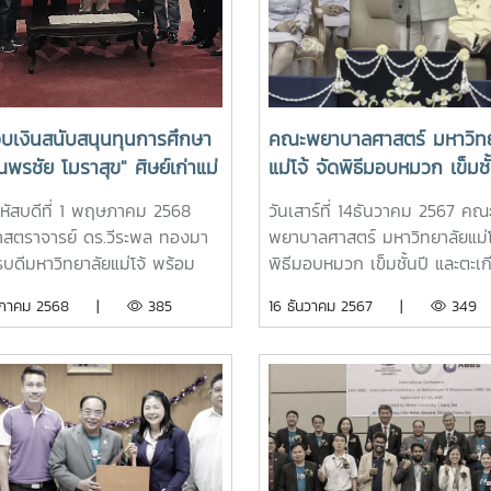
วมโครงการได้ร่วมอนุรักษ์
ความร่วมมือว่าด้วยการนำผลง
ณีวัฒนธรรม การดำเนิน
วิชาการและผลงานการวิจัยไปใช้
รรมในการเกี่ยวข้าวของชาวล้าน
ประโยชน์ในกระบวนการนิติบัญญั
กจากนี้ ยังมีการแปรรูป
ระหว่างสำนักงานเลขาธิการวุฒิ
ัณฑ์จากข้าว อาทิเช่น ข้าวเหนียว
กับมหาวิทยาลัยแม่โจ้ โดยนางป
อบเงินสนับสนุนทุนการศึกษา
คณะพยาบาลศาสตร์ มหาวิทย
ต่าง ๆ ข้าวต้มมัด และข้าวจี่ ให้ผู้
สท้านไตรภพ เลขาธิการวุฒิสภา
ณพรชัย โมราสุข" ศิษย์เก่าแม่
แม่โจ้ จัดพิธีมอบหมวก เข็มชั้
่วมโครงการได้ชิม ณ แปลง
รองศาสตราจารย์ ดร.วีระพล ท
ุ่น 51 จำนวน 50,000 บาท
และตะเกียง ไนติงเกล ประจำ
พืชไร่ คณะผลิตกรรม
อธิการบดีมหาวิทยาลัยแม่โจ้ ล
หัสบดีที่ 1 พฤษภาคม 2568
วันเสาร์ที่ 14ธันวาคม 2567 คณ
ศึกษา 2567
ษตร มหาวิทยาลัยแม่โจ้
ฐานะหัวหน้าส่วนราชการ และมีน
สตราจารย์ ดร.วีระพล ทองมา
พยาบาลศาสตร์ มหาวิทยาลัยแม่โ
พจน์ รัตนมาลี รองเลขาธิการวุ
รบดีมหาวิทยาลัยแม่โจ้ พร้อม
พิธีมอบหมวก เข็มชั้นปี และตะเก
และรองศาสตราจารย์ ดร.เกรียงศั
้บริหารมหาวิทยาลัย ให้การ
ติงเกล ประจำปีการศึกษา 2567 ซ
ษภาคม 2568 |
385
16 ธันวาคม 2567 |
349
ศรีเงินยวง รองอธิการบดีมหาวิ
ับและกล่าวขอบคุณ ผู้ช่วย
เป็นพิธีสำคัญของวิชาชีพพยาบา
แม่โจ้ลงนามเป็นพยานทั้งนี้วุฒิ
าจารย์ ฃ.พาวิน มะโนชัย อดีต
รับเกียรติจาก รองศาสตราจารย์
เป็นองค์กรนิติบัญญัติที่มุ่งปฏิบั
ิการบดีมหาวิทยาลัยแม่โจ้ ศิษย์
ดร.วีระพล ทองมา อธิการบดี
หน้าที่เพื่อผลประโยชน์ของประเ
ม่โจ้รุ่น 51 พร้อมด้วยคุณสมพร
มหาวิทยาลัยแม่โจ้ เป็นประธานใน
และประชาชน มีหน้าที่และอำนาจ
ัย อ.นิรัช ก้อนใจ คุณจุไร สวาท
อาจารย์มาลี ล้วนแก้ว คณบดีค
พิจารณากลั่นกรองกฎหมาย กา
ณรุ่งทิพย์ ธรรมขันธ์ และคุณ
พยาบาลศาสตร์ เป็นประะธานม
ควบคุมการบริหารราชการแผ่นดิ
พล สุวรรณ ที่ได้เป็นตัวแทนมอบ
หมวก. ซึ่งมีนักศึกษาที่ผ่านการ