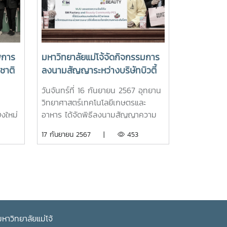
อบให้
ลัก
ภาจะ
รับ
รและ
งเกล
 ซึ่ง
ที่มี
ิช
พการ
มหาวิทยาลัยแม่โจ้จัดกิจกรรมการ
มทั้ง
ที่
ชาติ
ลงนามสัญญาระหว่างบริษัทบิวตี้
ใน
วให้
nal
คอมมูนิตี้ จำกัด (มหาชน) และ
จะช่วย
ีผู้
า
วันจันทร์ที่ 16 กันยายน 2567 อุทยาน
en
บริษัท บี.ที.จี อินโน จำกัด ผู้
จด้าน
ขกผู้
วิทยาศาสตร์เทคโนโลยีเกษตรและ
ประกอบการภายใต้โครงการบ่ม
ะแหล่ง
งใหม่
อาหาร ได้จัดพิธีลงนามสัญญาความ
เพาะวิสาหกิจในสถาบันอุดมศึกษา
วย
 ณ
องมา
ร่วมมือระหว่าง บริษัท บิวตี้ คอมมูนิตี้
17 กันยายน 2567 |
453
พื้น
ณะ
กียรติ
จำกัด (มหาชน) ร่วมกับ บริษัท บี.ที.จี
่งขึ้น
ม
เชิง
อินโน จำกัด และบริษัท เอส.ที.ดี เมติก
ลงความ
ีดัง
19th
ส์ จำกัด ผู้ประกอบการภายใต้โครงการ
อเป็น
าม
ence
บ่มเพาะวิสาหกิจในสถาบันอุดมศึกษา
ความ
ชีพ
ณ ห้องประชุมสภามหาวิทยาลัย ชั้น 5
าการ
มวก
Green
สำนักงานมหาวิทยาลัย มหาวิทยาลัยแม่
าชีพ
ero
โจ้โดยได้รับเกียรติจาก รอง
าวิทยาลัยแม่โจ้
ของ
ง
ergy
ศาสตราจารย์ ดร.วีระพล ทองมา