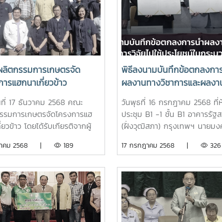
ลิตกรรมการเกษตรจัด
พิธีลงนามบันทึกข้อตกลงกา
ารแฮกนาเกี่ยวข้าว
ผลงานทางวิชาการและผลงา
วิจัยไปใช้ประโยชน์ในกระบวน
วันที่ 17 ธันวาคม 2568 คณะ
วันพุธที่ 16 กรกฎาคม 2568 ที่ห
นิติบัญญัติ ระหว่าง สำนักง
กรรมการเกษตรจัดโครงการแฮ
ประชุม B1 -1 ชั้น B1 อาคารรัฐ
เลขาธิการวุฒิสภา กับ
่ยวข้าว โดยได้รับเกียรติจากผู้
(ฝั่งวุฒิสภา) กรุงเทพฯ นายมง
มหาวิทยาลัยแม่โจ้
าสตราจารย์ ดร.สุริยจรัส เตชะ
ระสัจจะ ประธานวุฒิสภา เป็นปร
ันวาคม 2568 |
189
17 กรกฎาคม 2568 |
326
นสกุล รองอธิการบดีมหาวิทยาลัย
ในพิธีลงนามบันทึกข้อตกลงควา
้ เป็นประธานเปิดโครงการ กล่าว
มือว่าด้วยการนำผลงานทางวิชา
นโดย อาจารย์วินัย แสงแก้ว
และผลงานการวิจัยไปใช้ประโยชน
บดีฝ่ายบริหาร ดำเนิน
กระบวนการนิติบัญญัติ ระหว่าง
รรมล้านนา โดยอาจารย์นิคม
สำนักงานเลขาธิการวุฒิสภา
าเทพย์ การจัดโครงการดัง
มหาวิทยาลัยแม่โจ้สำหรับพิธีลง
พื่อให้นักศึกษา และบุคลากรที่
กล่าว เป็นการลงนามบันทึกข้อ