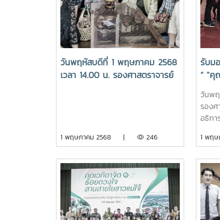
คณะวิทยาศาสตร์ทั้งนี้การแข่งขันกีฬา
เข้าร่
บุคลากรมหาวิทยาลัยแห่งประเทศไทย
ประเพ
“มศว เกมส์” ครั้งที่ 42 จะจัดขึ้น
พิธีก
ระหว่างวันที่ 27 พฤษภาคม - 4
นา นอ
มิถุนายน 2569 โดยมหาวิทยาลัยแม่โจ้
ผลิตภ
วันพฤหัสบดีที่ 1 พฤษภาคม 2568
รับม
ได้ส่งนักกีฬาเข้าร่วมจำนวน 9 ชนิด
ปิ้งไส้
เวลา 14.00 น. รองศาสตราจารย์
“ "คุ
กีฬา ได้แก่ฟุตบอล ฟุตซอล ว่ายน้ำ
เข้าร
ดร. วีระพล ทองมา อธิการบดี
โจ้ ร
แบดมินตัน เปตอง เซปักตะกร้อ อีส
ทดลอง
วันพฤ
มหาวิทยาลัยแม่โจ้ พร้อมด้วยคณะ
ปอร์ตและวู๊ดบอลข่าว/ภาพ : วีระยุทธ
การเก
รองศา
ผู้บริหาร บุคลากร ได้เข้าคารวะขอ
แสนสุข ตำแหน่งเจ้าหน้าที่บริหารงาน
อธิกา
พร เนื่องในวันปีใหม่เมื่อง
ทั่วไป (เลขานุการ)
ด้วยผู
1 พฤษภาคม 2568 |
246
1 พฤ
ศาสตราจารย์พิเศษยรรยง สิทธิชัย
ต้อนร
อดีตอธิการบดีมหาวิทยาลัยแม่โจ้
ศาสตร
รองอธ
เก่าแ
นันทช
ใจ คุ
กิตติ