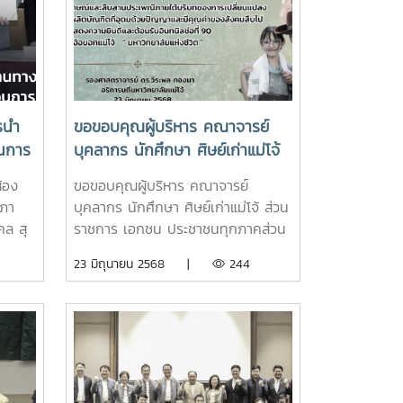
รนำ
ขอขอบคุณผู้บริหาร คณาจารย์
นการ
บุคลากร นักศึกษา ศิษย์เก่าแม่โจ้
การ
ส่วนราชการ เอกชน ประชาชนทุก
้อง
ขอขอบคุณผู้บริหาร คณาจารย์
าน
ภาคส่วน ที่เป็นกำลังสำคัญในการ
สภา
บุคลากร นักศึกษา ศิษย์เก่าแม่โจ้ ส่วน
สนับสนุนการดำเนินกิจกรรมเสริม
คล สุ
ราชการ เอกชน ประชาชนทุกภาคส่วน
สร้างอัตลักษณ์ลูกแม่โจ้ ประจำปี
ะธาน
ที่เป็นกำลังสำคัญในการสนับสนุนการ
23 มิถุนายน 2568 |
244
2568
มร่วม
ดำเนินกิจกรรมเสริมสร้างอัตลักษณ์
การ
ลูกแม่โจ้ ประจำปี 2568 ให้สำเร็จลุล่วง
์ใน
ไปด้วยความเรียบร้อย แม่โจ้ยังคงไว้ซึ่ง
อัตลักษณ์และสืบสานประเพณีภายใต้
บริบทของการเปลี่ยนแปลง เรายังคง
นามดัง
ยึดมั่นว่าจะผลิตบัณฑิตที่อุดมด้วย
ตกลง
ปัญญาและมีคุณค่าของสังคมสืบไป