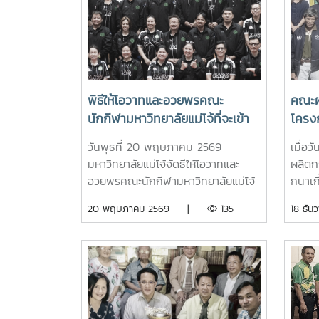
พิธีให้โอวาทและอวยพรคณะ
คณะผ
นักกีฬามหาวิทยาลัยแม่โจ้ที่จะเข้า
โครงก
ร่วมการแข่งขันกีฬาบุคลากร
วันพุธที่ 20 พฤษภาคม 2569
เมื่อ
มหาวิทยาลัยแห่งประเทศไทย “มศว
มหาวิทยาลัยแม่โจ้จัดธีให้โอวาทและ
ผลิต
เกมส์” ครั้งที่ 42
อวยพรคณะนักกีฬามหาวิทยาลัยแม่โจ้
กนาเกี
ที่จะเข้าร่วมการแข่งขัน กีฬาบุคลากร
ช่วยศ
20 พฤษภาคม 2569 |
135
18 ธ
มหาวิทยาลัยแห่งประเทศไทย “มศว
ตันมี
เกมส์” ครั้งที่ 42 โดยได้รับเกียรติจาก
แม่โจ
รองศาสตราจารย์ ดร.วีระพล ทองมา
รายงา
อธิการบดีเป็นประธานกล่าวให้โอวาท
รองคณ
และอวยพรเพื่อเป็นขวัญกำลังใจแก่
พิธีก
คณะนักกีฬา ผู้จัดการทีม ผู้ฝึกสอน
พรหมม
และเจ้าหน้าที่ ณ ห้องประชุมเอกภพ
กล่าวเ