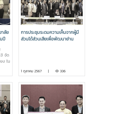
านทาง
ขอแสดงความยินดีและต้อนรับอินทนิล
ช่อที่ 90สู่อ้อมอกแม่โจ้ "มหาวิทยาลัย
ติ
แห่งชีวิต" รองศาสตราจารย์ ดร.วีระพล
สภา
ทองมา อธิการบดีมหาวิทยาลัยแม่โจ้
ัณณิตา
23/06/2568
าลัย
การประชุมระดมความเห็นจากผู้มี
 และ
นปี
ส่วนได้ส่วนเสียเพื่อพัฒนาย่าน
องมา
ปีการ
นวัตกรรมเกษตรและอาหารแม่โจ้
งนามใน
ะ
และพิธีลงนามความร่วมมือในการ
ายพีระ
จ้ จัด
พัฒนานวัตกรและผู้ประกอบการใน
ฒิสภา
ียง ไน
ย่านนวัตกรรมเกษตรและอาหารแม่
กดิ์
ึ่ง
1 ตุลาคม 2567 |
336
โจ้
ทยาลัย
ล ได้
สภา
ติ
ทศชาติ
พิธี
ในการ
ณะ
ร
อบ
น และ
ศึกษา