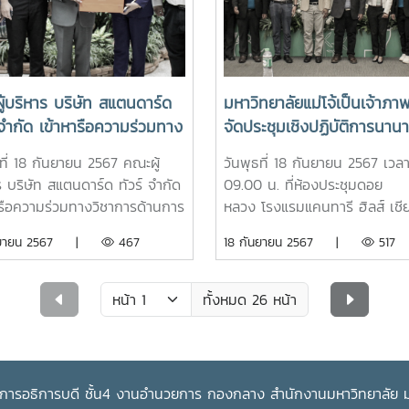
การให้คำแนะนำหรือให้ความเห็นช
นับสนุนทุนการศึกษา "คุณพรชัย
ภาคทฤษฎีและสอบผ่านรายวิชาห
บุคคลดำรงตำแหน่ง การที่วุฒิส
ข" ศิษย์เก่าแม่โจ้ รุ่น 51 จำนวน
การพยาบาลพื้นฐาน เข้าร่วมพิธี
ได้รับการสนับสนุนผลงานวิชากา
0 บาท เพื่อนำมาจัดสรรเป็นทุน
หมวก เข็มชั้นปี และตะเกียงไนติ
ผลงานวิจัยจากมหาวิทยาลัยแม่โจ้
กษาสำหรับนักศึกษามหาวิทยาลัย
จำนวน 51 คนโอกาสนี้ รอง
เป็นมหาวิทยาลัยชั้นนำของประเทศ
้ที่ขาดแคลนทุนทรัพย์ในการศึกษา
ศาสตราจารย์ ดร.เทพ. พงษ์พาน
้บริหาร บริษัท สแตนดาร์ด
มหาวิทยาลัยแม่โจ้เป็นเจ้าภา
ผลงานวิชาการและผลงานวิจัย รว
 ณ ห้องรับรองอินทนิล ชั้น 2
อดีตอธิการบดีมหาวิทยาลัยแม่โจ้ 
 จำกัด เข้าหารือความร่วมทาง
จัดประชุมเชิงปฏิบัติการนานา
นวัตกรรมที่เป็นประโยชน์ปรากฎ
สำนักงานมหาวิทยาลัย
ปรึกษาคณะพยาบาลศาสตร์ กล่า
ารด้านการท่องเที่ยว และ
The 19th ABBS-Internatio
ระดับประเทศ และระดับนานาชาติ
ยาลัยแม่โจ้
โอวาท และแสดงความยินดี ทั้งนี้ ม
ธที่ 18 กันยายน 2567 คณะผู้
วันพุธที่ 18 กันยายน 2567 เวล
ความยินดีกับรอง
Conference on Biohydrog
ให้การพิจารณาตัดสินใจในภารกิ
บริหารมหาวิทยาลัย คณาจารย์ แ
ร บริษัท สแตนดาร์ด ทัวร์ จำกัด
09.00 น. ที่ห้องประชุมดอย
ราจารย์ ดร. วีระพล ทองมา
and Bioprocesses 2024
ต่าง ๆ ของวุฒิสภา และคณะ
มีเกียรติจากสถาบันการศึกษาแล
ารือความร่วมทางวิชาการด้านการ
หลวง โรงแรมแคนทารี ฮิลส์ เชีย
าสที่ได้รับพระบรม
กรรมาธิการที่เกี่ยวข้องเป็นไปด้
ฝึกปฏิบัติ ร่วมแสดงความยินดี
ที่ยว และแสดงความยินดีกับรอง
รองศาสตราจารย์ ดร.วีระพล ท
ันยายน 2567 |
467
18 กันยายน 2567 |
517
งการโปรดเกล้าฯแต่งตั้งให้
ความละเอียด รอบคอบ และอยู่บน
ห้องประชุม E117 อาคารเรียนค
าจารย์ ดร. วีระพล ทองมา ใน
อธิการบดีมหาวิทยาลัยแม่โจ้ ให้เ
ตำแหน่งอธิการบดี
ฐานของหลักคิดทางวิชาการมากยิ
วิศวกรรมศาสตร์และอุตสาหกรร
ที่ได้รับพระบรมราชโองการโปรด
กล่าวต้อนรับผู้เข้าร่วมการประชุม
การจัดพิธีลงนามบันทึกข้อตก
ทยาลัยแม่โจ้อีกวาระหนึ่ง
การเกษตร มหาวิทยาลัยแม่โจ้พิธ
ฯแต่งตั้งให้ดำรงตำแหน่ง
ปฏิบัติการระดับนานาชาติ The 
ทั้งหมด 26 หน้า
ร่วมมือทางวิชาการในวันนี้ จึงถื
กล่าวเป็นการจัดกิจกรรมที่มีคว
บดีมหาวิทยาลัยแม่โจ้อีกวาระ
ABBS-International Confer
ทั้งโอกาสและนิมิตหมายที่ดีของ
หมายอย่างยิ่งสำหรับผู้เข้าสู่วิชา
on Biohydrogen and
ร่วมมือในการเชื่อมโยงและบูรณ
ก่อนขึ้นฝึกปฏิบัติ เนื่องจาก “ห
Bioprocesses 2024 ในหัวข้อ 
การดำเนินงานเพื่อทำให้เกิดการ
พยาบาล” เป็นสัญลักษณ์ของวิช
Synergy Solutions to Net-Z
การอธิการบดี ชั้น4 งานอำนวยการ กองกลาง สำนักงานมหาวิทยาลัย มห
สนับสนุนการวิจัยและนวัตกรรม
เป็นสัญลักษณ์ของเป้าหมายขอ
Emissions: Based on Bioen