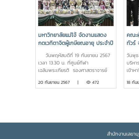
เงินส
โมราสุ
50,00
การศึ
แม่โจ
มหาวิทยาลัยแม่โจ้ จัดงานแสดง
คณะผู
ต่อไป
กตเวทิตาจิตผู้เกษียณอายุ ประจำปี
ทัวร์
อาคาร
2567 “กตเวทิตาจิต ร้อยดวงใจ
วิชาก
มหาวิท
วันพฤหัสบดีที่ 19 กันยายน 2567
วันพุ
สานสายใยชาวแม่โจ้”
แสดง
เวลา 13.30 น. ที่ศูนย์กีฬา
บริหา
ศาสต
เฉลิมพระเกียรติ รองศาสตราจารย์
เข้าห
ในโอก
ดร.วีระพล ทองมา อธิการบดีเป็น
ท่องเ
20 กันยายน 2567 |
472
18 ก
ราชโอ
ประธานมอบโล่ประกาศเกียรติคุณให้กับ
ศาสตร
ดำรง
ผู้เกษียณอายุ กล่าวขอบคุณและ
โอกาส
มหาวิ
อวยพรแด่ผู้เกษียณอายุ ในงานแสดง
เกล้า
กตเวทิตาจิตผู้เกษียณอายุราชการ
อธิการ
ประจำปี 2567 กตเวทิตาจิต ร้อย
หนึ่ง
ดวงใจสานสายใยชาวแม่โจ้” เพื่อ
เป็นการแสดงความขอบคุณ ตระหนัก
สำนักงานเลขานุ
ถึงความสำคัญและความเสียสละของ