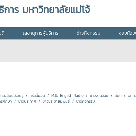
ิการ มหาวิทยาลัยแม่โจ้
บดี
เลขานุการผู้บริหาร
ข่าวกิจกรรม
จองห้องป
ปลี่ยนเรียนรู้
ครัวอิ่มอุ่น
MJU English Radio
ข่าวงานวิจัย
อื่นๆ
บทคว
ารศึกษา
ข่าวประกาศ
ข่าวประชาสัมพันธ์
ข่าวกิจกรรม